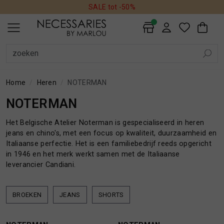
SALE tot -50%
ALLE DAMES
SALE
AVONDKLEDING
BADMODE
BEAUTY
BLAZERS
BLOUSES
BROEKEN
HANDSCHOENEN
HOEDEN
JASSEN
JEANS
JUMPSUITS
JURKEN
MUTSEN
REGENLAARZEN
ROKKEN
SCHOENEN
SHORTS
SIERADEN
SJAALS
SOKKEN
TASSEN
TOPS EN SHIRTS
TRUIEN
VESTEN
ALLE HEREN
SALE
ACCESSOIRES
BEAUTY
BROEKEN
COLBERTS
HOEDEN EN PETTEN
JASSEN
JEANS
OVERHEMDEN
OVERSHIRTS
POLO'S
SCHOENEN EN REGENLAARZEN
SHORTS
SJAALS
SOKKEN
T-SHIRTS
TASSEN EN RUGZAKKEN
TRUIEN
VESTEN
ALLE WONEN
HONDEN
INTERIEUR
KUSSENS
PLAIDS
DAMES
HEREN
DAMES
HEREN
WONEN
SALE
ALLE DAMES PRODUCTEN
ALLE HEREN PRODUCTEN
ALLE WONEN PRODUCTEN
DAMES
SALE PRODUCTEN
SALE PRODUCTEN
HONDEN
HEREN
Home
Heren
NOTERMAN
NOTERMAN
AVONDKLEDING
ACCESSOIRES
INTERIEUR
Het Belgische Atelier Noterman is gespecialiseerd in heren
jeans en chino's, met een focus op kwaliteit, duurzaamheid en
BADMODE
BEAUTY
KUSSENS
Italiaanse perfectie. Het is een familiebedrijf reeds opgericht
in 1946 en het merk werkt samen met de Italiaanse
BEAUTY
BROEKEN
PLAIDS
leverancier Candiani.
BLAZERS
COLBERTS
BROEKEN
JEANS
SHORTS
30%
BLOUSES
HOEDEN EN PETTEN