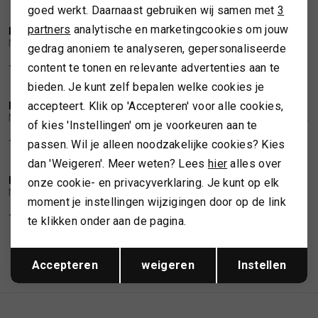
goed werkt. Daarnaast gebruiken wij samen met
3
Marketing cookies
partners
analytische en marketingcookies om jouw
NOTERMAN
NOTERMAN
1
/2
1
/2
Noterman Jeans regular
Noterman Jeans regular
gedrag anoniem te analyseren, gepersonaliseerde
content te tonen en relevante advertenties aan te
199,99
199,99
bieden. Je kunt zelf bepalen welke cookies je
accepteert. Klik op 'Accepteren' voor alle cookies,
NOTERMAN
NOTERMAN
1
/2
1
/2
Noterman Chino
Noterman Jeans light blue regular
of kies 'Instellingen' om je voorkeuren aan te
199,99
199,99
passen. Wil je alleen noodzakelijke cookies? Kies
dan 'Weigeren'. Meer weten? Lees
hier
alles over
NOTERMAN
onze cookie- en privacyverklaring. Je kunt op elk
1
/2
Noterman Jeans dark blue
moment je instellingen wijzigingen door op de link
199,99
te klikken onder aan de pagina.
Opslaan
Terug
1
Filter
Accepteren
weigeren
Instellen