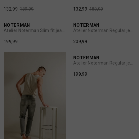
MUTSEN
SJAALS
132,99
189,99
132,99
189,99
REGENLAARZEN
SOKKEN
NOTERMAN
NOTERMAN
1
/2
1
/2
Atelier Noterman Slim fit jeans
Atelier Noterman Regular jeans
199,99
209,99
ROKKEN
T-SHIRTS
NOTERMAN
1
/2
SCHOENEN
TASSEN EN RUGZAKKEN
Atelier Noterman Regular jeans
199,99
SHORTS
TRUIEN
SIERADEN
VESTEN
SJAALS
SOKKEN