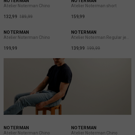
NOTERMAN
NOTERMAN
1
/2
1
/2
Atelier Noterman Chino
Atelier Noterman short
132,99
189,99
159,99
BROEKEN
JASSEN
30%
NOTERMAN
NOTERMAN
HANDSCHOENEN
JEANS
1
/2
1
/2
Atelier Noterman Chino
Atelier Noterman Regular jeans
199,99
139,99
199,99
HOEDEN
OVERHEMDEN
JASSEN
OVERSHIRTS
JEANS
POLO'S
JUMPSUITS
SCHOENEN EN REGENLAARZEN
30%
30%
JURKEN
SHORTS
NOTERMAN
NOTERMAN
1
/2
1
/2
Atelier Noterman Chino
Atelier Noterman Chino