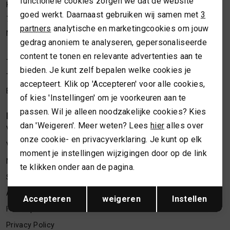
functionele cookies zorgen we dat de website
Analytische cookies
Kleine Overstraat 36a
MUTSEN
SJAALS
goed werkt. Daarnaast gebruiken wij samen met
3
7411 JM Deventer
Marketing cookies
partners
analytische en marketingcookies om jouw
Nederland
REGENLAARZEN
SOKKEN
gedrag anoniem te analyseren, gepersonaliseerde
content te tonen en relevante advertenties aan te
Telefoon webshop
06 24622202
bieden. Je kunt zelf bepalen welke cookies je
ROKKEN
T-SHIRTS
Telefoon winkel
06 34373619
accepteert. Klik op 'Accepteren' voor alle cookies,
E-mailadres
webshop@necessariesbymarlou.nl
of kies 'Instellingen' om je voorkeuren aan te
SCHOENEN
TASSEN EN RUGZAKKEN
passen. Wil je alleen noodzakelijke cookies? Kies
KLANTENSERVICE
dan 'Weigeren'. Meer weten? Lees
hier
alles over
Vacatures
SHORTS
TRUIEN
onze cookie- en privacyverklaring. Je kunt op elk
Verzenden en retourneren
moment je instellingen wijzigingen door op de link
Nieuwsbrief inschrijven
SIERADEN
VESTEN
te klikken onder aan de pagina.
Spaarsysteem
Opslaan
Terug
SJAALS
Algemene voorwaarden
Accepteren
weigeren
Instellen
Herroepen
SOKKEN
Privacy Policy