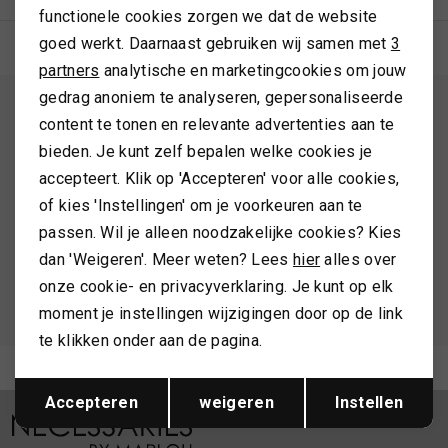
functionele cookies zorgen we dat de website
Analytische cookies
goed werkt. Daarnaast gebruiken wij samen met
3
TASSEN
Marketing cookies
partners
analytische en marketingcookies om jouw
gedrag anoniem te analyseren, gepersonaliseerde
TOPS EN SHIRTS
ALTIJD ALS EERSTE OP DE HOOGTE ZIJN?
content te tonen en relevante advertenties aan te
Schrijf je in en ontvang 10% korting op je 1e bestelling
bieden. Je kunt zelf bepalen welke cookies je
TRUIEN
accepteert. Klik op 'Accepteren' voor alle cookies,
of kies 'Instellingen' om je voorkeuren aan te
VESTEN
passen. Wil je alleen noodzakelijke cookies? Kies
AANMELDEN
dan 'Weigeren'. Meer weten? Lees
hier
alles over
Hoe we met je data omgaan? Bekijk dit in onze
onze cookie- en privacyverklaring. Je kunt op elk
privacyverklaring.
moment je instellingen wijzigingen door op de link
te klikken onder aan de pagina.
Meld je aan voor de nieuwsbrief
Opslaan
Terug
Accepteren
weigeren
Instellen