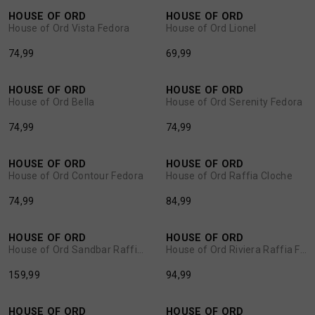
HOUSE OF ORD
HOUSE OF ORD
1
/2
1
/2
House of Ord Vista Fedora
House of Ord Lionel
BROEKEN
JASSEN
74,99
69,99
HANDSCHOENEN
JEANS
HOUSE OF ORD
HOUSE OF ORD
1
/2
1
/2
House of Ord Bella
House of Ord Serenity Fedora
HOEDEN
OVERHEMDEN
74,99
74,99
JASSEN
OVERSHIRTS
HOUSE OF ORD
HOUSE OF ORD
1
/2
1
/2
House of Ord Contour Fedora
House of Ord Raffia Cloche
74,99
84,99
JEANS
POLO'S
HOUSE OF ORD
HOUSE OF ORD
1
/2
1
/2
JUMPSUITS
SCHOENEN EN REGENLAARZEN
House of Ord Sandbar Raffia Braid Fedora
House of Ord Riviera Raffia Fedora
159,99
94,99
JURKEN
SHORTS
HOUSE OF ORD
HOUSE OF ORD