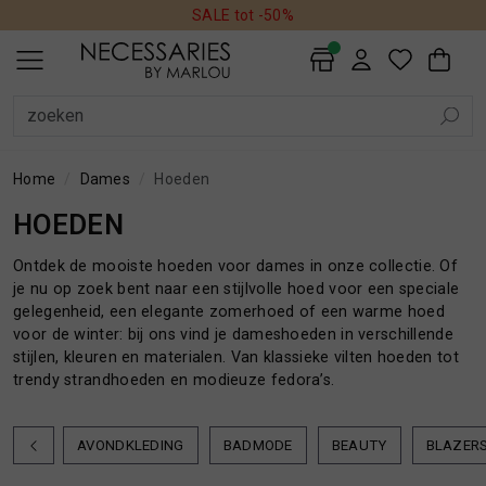
SALE tot -50%
ALLE DAMES
SALE
AVONDKLEDING
BADMODE
BEAUTY
BLAZERS
BLOUSES
BROEKEN
HANDSCHOENEN
HOEDEN
JASSEN
JEANS
JUMPSUITS
JURKEN
MUTSEN
REGENLAARZEN
ROKKEN
SCHOENEN
SHORTS
SIERADEN
SJAALS
SOKKEN
TASSEN
TOPS EN SHIRTS
TRUIEN
VESTEN
ALLE HEREN
SALE
ACCESSOIRES
BEAUTY
BROEKEN
COLBERTS
HOEDEN EN PETTEN
JASSEN
JEANS
OVERHEMDEN
OVERSHIRTS
POLO'S
SCHOENEN EN REGENLAARZEN
SHORTS
SJAALS
SOKKEN
T-SHIRTS
TASSEN EN RUGZAKKEN
TRUIEN
VESTEN
ALLE WONEN
HONDEN
INTERIEUR
KUSSENS
PLAIDS
DAMES
HEREN
DAMES
HEREN
WONEN
SALE
ALLE DAMES PRODUCTEN
ALLE HEREN PRODUCTEN
ALLE WONEN PRODUCTEN
DAMES
SALE PRODUCTEN
SALE PRODUCTEN
HONDEN
HEREN
Home
Dames
Hoeden
HOEDEN
AVONDKLEDING
ACCESSOIRES
INTERIEUR
Ontdek de mooiste hoeden voor dames in onze collectie. Of
je nu op zoek bent naar een stijlvolle hoed voor een speciale
BADMODE
BEAUTY
KUSSENS
gelegenheid, een elegante zomerhoed of een warme hoed
voor de winter: bij ons vind je dameshoeden in verschillende
BEAUTY
BROEKEN
PLAIDS
stijlen, kleuren en materialen. Van klassieke vilten hoeden tot
trendy strandhoeden en modieuze fedora’s.
BLAZERS
COLBERTS
AVONDKLEDING
BADMODE
BEAUTY
BLAZER
BLOUSES
HOEDEN EN PETTEN