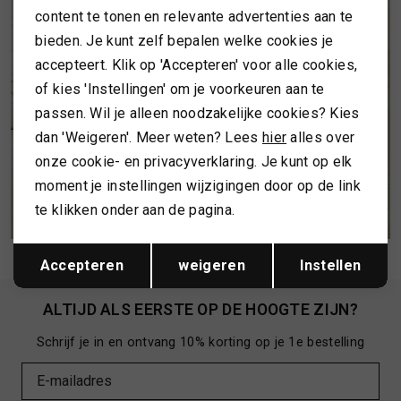
content te tonen en relevante advertenties aan te
bieden. Je kunt zelf bepalen welke cookies je
accepteert. Klik op 'Accepteren' voor alle cookies,
of kies 'Instellingen' om je voorkeuren aan te
passen. Wil je alleen noodzakelijke cookies? Kies
dan 'Weigeren'. Meer weten? Lees
hier
alles over
onze cookie- en privacyverklaring. Je kunt op elk
moment je instellingen wijzigingen door op de link
te klikken onder aan de pagina.
BEKIJK LOOK
Opslaan
Terug
Accepteren
weigeren
Instellen
ALTIJD ALS EERSTE OP DE HOOGTE ZIJN?
Schrijf je in en ontvang 10% korting op je 1e bestelling