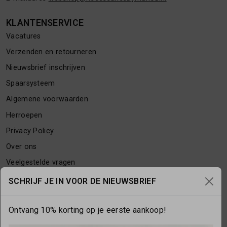
KLANTENSERVICE
Vacatures
Verzenden en retourneren
Nieuwsbrief inschrijven
Spaarsysteem
Algemene voorwaarden
Herroepen
Privacy Policy
Over ons
Veelgestelde vragen
Contact
SCHRIJF JE IN VOOR DE NIEUWSBRIEF
Ontvang 10% korting op je eerste aankoop!
OPENINGSTIJDEN