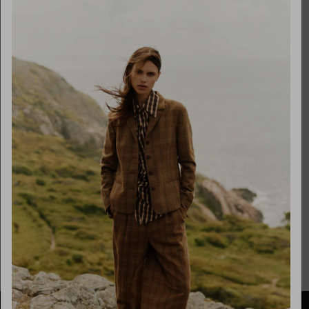
Maandag
gesloten
Dinsdag
10:00 - 17:30
Woensdag
10:00 - 17:30
Donderdag
10:00 - 17:30
Vrijdag
10:00 - 17:30
Zaterdag
10:00 - 17:00
Zondag
gesloten
Over ons
Necessaries by Marlou
Onze partners
Cookie instellingen