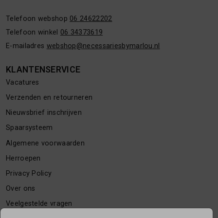
Telefoon webshop
06 24622202
Telefoon winkel
06 34373619
E-mailadres
webshop@necessariesbymarlou.nl
KLANTENSERVICE
Vacatures
Verzenden en retourneren
Nieuwsbrief inschrijven
Spaarsysteem
Algemene voorwaarden
Herroepen
Privacy Policy
Over ons
Veelgestelde vragen