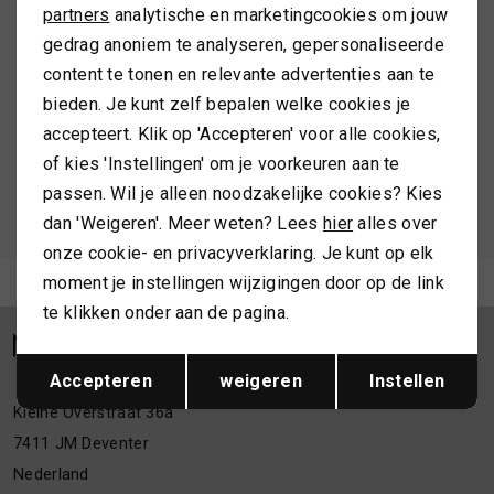
Marketing cookies
partners
analytische en marketingcookies om jouw
Schrijf je in en ontvang 10% korting op je 1e bestelling
gedrag anoniem te analyseren, gepersonaliseerde
SPORTKLEDING
content te tonen en relevante advertenties aan te
bieden. Je kunt zelf bepalen welke cookies je
TASSEN
accepteert. Klik op 'Accepteren' voor alle cookies,
AANMELDEN
of kies 'Instellingen' om je voorkeuren aan te
TOPS EN SHIRTS
Hoe we met je data omgaan? Bekijk dit in onze
passen. Wil je alleen noodzakelijke cookies? Kies
privacyverklaring.
dan 'Weigeren'. Meer weten? Lees
hier
alles over
TRUIEN
onze cookie- en privacyverklaring. Je kunt op elk
Meld je aan voor de nieuwsbrief
moment je instellingen wijzigingen door op de link
VESTEN
te klikken onder aan de pagina.
Opslaan
Terug
Accepteren
weigeren
Instellen
Kleine Overstraat 36a
7411 JM Deventer
Nederland