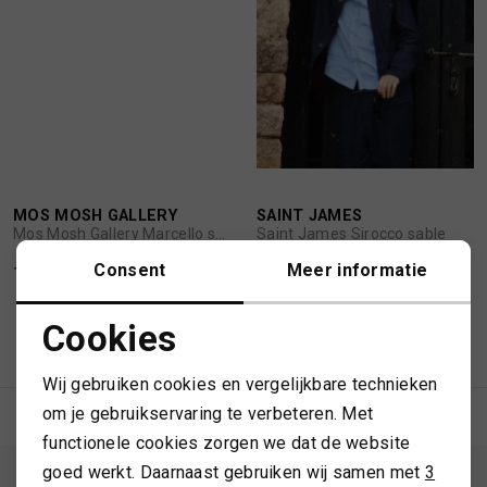
MUTSEN
SJAALS
REGENLAARZEN
SOKKEN
ROKKEN
T-SHIRTS
SCHOENEN
TASSEN EN RUGZAKKEN
MOS MOSH GALLERY
SAINT JAMES
1
/2
1
/2
Mos Mosh Gallery Marcello stripe overshirt
Saint James Sirocco sable
Consent
Meer informatie
159,00
149,99
SHORTS
TRUIEN
Cookies
1
Filter
SIERADEN
VESTEN
Noodzakelijke cookies
Wij gebruiken cookies en vergelijkbare technieken
Personalisatie cookies
SJAALS
om je gebruikservaring te verbeteren. Met
functionele cookies zorgen we dat de website
Analytische cookies
goed werkt. Daarnaast gebruiken wij samen met
3
SOKKEN
ALTIJD ALS EERSTE OP DE HOOGTE ZIJN?