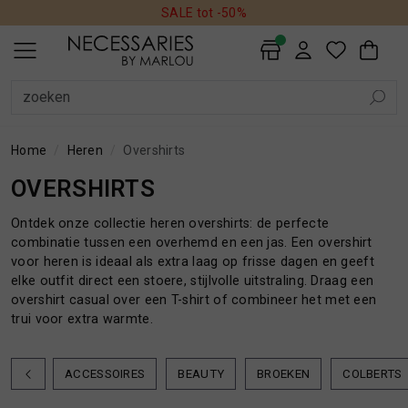
SALE tot -50%
ALLE DAMES
SALE
AVONDKLEDING
BADMODE
BEAUTY
BLAZERS
BLOUSES
BROEKEN
HANDSCHOENEN
HOEDEN
JASSEN
JEANS
JUMPSUITS
JURKEN
MUTSEN
REGENLAARZEN
ROKKEN
SCHOENEN
SHORTS
SIERADEN
SJAALS
SOKKEN
SPORTKLEDING
TASSEN
TOPS EN SHIRTS
TRUIEN
VESTEN
ALLE HEREN
SALE
ACCESSOIRES
BEAUTY
BROEKEN
COLBERTS
HOEDEN EN PETTEN
JASSEN
JEANS
OVERHEMDEN
OVERSHIRTS
POLO'S
SCHOENEN EN REGENLAARZEN
SHORTS
SJAALS
SOKKEN
T-SHIRTS
TASSEN EN RUGZAKKEN
TRUIEN
VESTEN
ALLE WONEN
HONDEN
INTERIEUR
KUSSENS
PLAIDS
DAMES
HEREN
DAMES
HEREN
WONEN
SALE
ALLE DAMES PRODUCTEN
ALLE HEREN PRODUCTEN
ALLE WONEN PRODUCTEN
DAMES
SALE PRODUCTEN
SALE PRODUCTEN
HONDEN
HEREN
Home
Heren
Overshirts
OVERSHIRTS
AVONDKLEDING
ACCESSOIRES
INTERIEUR
Ontdek onze collectie heren overshirts: de perfecte
combinatie tussen een overhemd en een jas. Een overshirt
BADMODE
BEAUTY
KUSSENS
voor heren is ideaal als extra laag op frisse dagen en geeft
elke outfit direct een stoere, stijlvolle uitstraling. Draag een
BEAUTY
BROEKEN
PLAIDS
overshirt casual over een T-shirt of combineer het met een
trui voor extra warmte.
BLAZERS
COLBERTS
ACCESSOIRES
BEAUTY
BROEKEN
COLBERTS
NIEUW
20%
BLOUSES
HOEDEN EN PETTEN