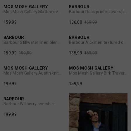
MOS MOSH GALLERY
BARBOUR
1
/2
1
/2
Mos Mosh Gallery Matteo overshirt seneca rock
Barbour Ross printed overshirt grey olive
BROEKEN
JASSEN
159,99
136,00
169,99
20%
20%
HANDSCHOENEN
JEANS
BARBOUR
BARBOUR
1
/2
1
/2
Barbour Stillwater linen blend overshirt
Barbour Aickmen textured denim overshirt
HOEDEN
OVERHEMDEN
159,99
199,99
135,99
169,99
JASSEN
OVERSHIRTS
MOS MOSH GALLERY
MOS MOSH GALLERY
1
/2
1
/2
Mos Mosh Gallery Austin knit overshirt dune
Mos Mosh Gallery Birk Traver overshirt navy
199,99
159,99
JEANS
POLO'S
BARBOUR
1
/2
JUMPSUITS
SCHOENEN EN REGENLAARZEN
Barbour Willberry overshirt
199,99
JURKEN
SHORTS