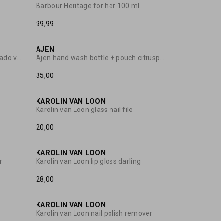
Barbour Heritage for her 100 ml
99,99
AJEN
Karolin van Loon nail polish avocado vert
Ajen hand wash bottle + pouch citruspeper
35,00
KAROLIN VAN LOON
Karolin van Loon glass nail file
20,00
KAROLIN VAN LOON
r
Karolin van Loon lip gloss darling
28,00
KAROLIN VAN LOON
Karolin van Loon nail polish remover