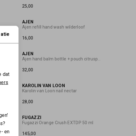
25,00
AJEN
Ajen refill hand wash wilderloof
atie
16,00
AJEN
Ajen hand wash bottle + pouch wilderloof
Ajen hand balm bottle + pouch citruspeper
32,00
e dat
ners
KAROLIN VAN LOON
Ajen hand balm bottle + pouch wilderloof
Karolin van Loon nail nectar
28,00
gen'
FUGAZZI
Fugazzie Angel Dust dry shampoo 100 ml
Fugazzi Orange Crush EXTDP 50 ml
es?
e- en
145,00