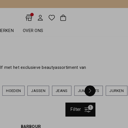
ERKEN
OVER ONS
elf met het exclusieve beautyassortiment van
HOEDEN
JASSEN
JEANS
JUMPSUITS
JURKEN
1
Filter
BARBOUR