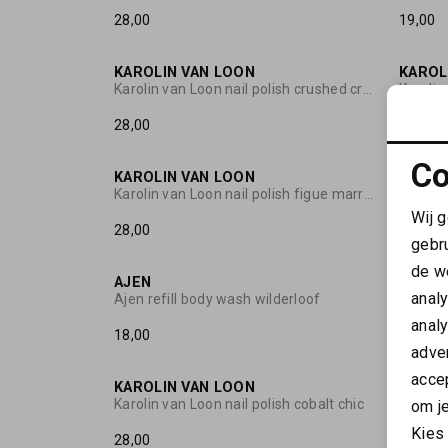
28,00
19,00
KAROLIN VAN LOON
KAROL
Karolin van Loon nail polish crushed crystals
28,00
28,00
Co
KAROLIN VAN LOON
KAROL
Karolin van Loon nail polish figue marron
Wij 
28,00
28,00
gebr
de w
AJEN
AJEN
anal
Ajen refill body wash wilderloof
anal
18,00
29,00
adver
accep
KAROLIN VAN LOON
KAROL
Karolin van Loon nail polish cobalt chic
om je
Kies
28,00
28,00