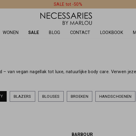
SALE tot -50%
WONEN
SALE
BLOG
CONTACT
LOOKBOOK
M
– van vegan nagellak tot luxe, natuurlijke body care. Verwen jez
TY
BLAZERS
BLOUSES
BROEKEN
HANDSCHOENEN
BARBOUR