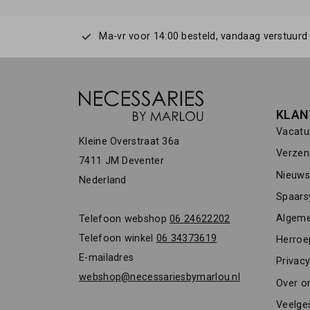
Ma-vr voor 14:00 besteld, vandaag verstuurd
KLAN
Vacatu
Kleine Overstraat 36a
Verzen
7411 JM Deventer
Nieuwsb
Nederland
Spaars
Algeme
Telefoon webshop
06 24622202
Telefoon winkel
06 34373619
Herroe
E-mailadres
Privacy
webshop@necessariesbymarlou.nl
Over o
Veelge