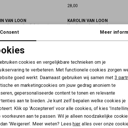
28,00
IN VAN LOON
KAROLIN VAN LOON
Karolin van Loon nail polish tomate rouge
Karolin van Loon lip gloss cacao
Consent
Meer inform
28,00
okies
IN VAN LOON
AJEN
Noodzakelijke cookies
Personalisatie cookies
Karolin van Loon nail polish bordeaux velours
gebruiken cookies en vergelijkbare technieken om je
35,00
uikservaring te verbeteren. Met functionele cookies zorgen w
Analytische cookies
Marketing cookies
ebsite goed werkt. Daarnaast gebruiken wij samen met
3 part
AJEN
ytische en marketingcookies om jouw gedrag anoniem te
Ajen body wash bottle + pouch wilderloof
yseren, gepersonaliseerde content te tonen en relevante
32,00
tenties aan te bieden. Je kunt zelf bepalen welke cookies je
teert. Klik op 'Accepteren' voor alle cookies, of kies 'Instellin
IN VAN LOON
FUGAZZI
Karolin van Loon nail polish blush de satin
 voorkeuren aan te passen. Wil je alleen noodzakelijke cooki
 dan 'Weigeren'. Meer weten? Lees
hier
alles over onze cooki
14,00