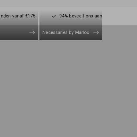
enden vanaf €175
94% beveelt ons aan
Necessaries by Marlou