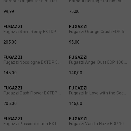
Barbour Origins for him 100 ml
Barbour heritage for him 50 ml
99,99
75,00
BROEKEN
JASSEN
FUGAZZI
FUGAZZI
1
/2
1
/2
Fugazzi Saint Remy EXTDP 100 ml
Fugazzi Orange Crush EDP 50 ml
HANDSCHOENEN
JEANS
205,00
95,00
HOEDEN
OVERHEMDEN
FUGAZZI
FUGAZZI
1
/2
1
/2
Fugazzi Nocologne EXTDP 50 ml
Fugazzi Angel Dust EDP 100 ml
JASSEN
OVERSHIRTS
145,00
140,00
JEANS
POLO'S
FUGAZZI
FUGAZZI
1
/1
1
/2
Fugazzi Cash Flower EXTDP 100 ml
Fugazzi In Love with the Cocos EXTDP 50 ml
JUMPSUITS
SCHOENEN EN REGENLAARZEN
205,00
145,00
FUGAZZI
FUGAZZI
JURKEN
SHORTS
1
/2
1
/2
Fugazzi Passionfroudh EXTDP 100 ml
Fugazzi Vanilla Haze EDP 100 ml