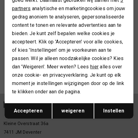
goed werkt. Daarnaast gebruiken wij samen met
3
Marketing cookies
ALTIJD ALS EERSTE OP DE HOOGTE ZIJN?
partners
analytische en marketingcookies om jouw
TASSEN
gedrag anoniem te analyseren, gepersonaliseerde
Schrijf je in en ontvang 10% korting op je 1e bestelling
content te tonen en relevante advertenties aan te
TOPS EN SHIRTS
bieden. Je kunt zelf bepalen welke cookies je
accepteert. Klik op 'Accepteren' voor alle cookies,
AANMELDEN
of kies 'Instellingen' om je voorkeuren aan te
TRUIEN
passen. Wil je alleen noodzakelijke cookies? Kies
Hoe we met je data omgaan? Bekijk dit in onze
dan 'Weigeren'. Meer weten? Lees
hier
alles over
VESTEN
privacyverklaring.
onze cookie- en privacyverklaring. Je kunt op elk
moment je instellingen wijzigingen door op de link
Meld je aan voor de nieuwsbrief
te klikken onder aan de pagina.
Opslaan
Terug
Accepteren
weigeren
Instellen
Kleine Overstraat 36a
7411 JM Deventer