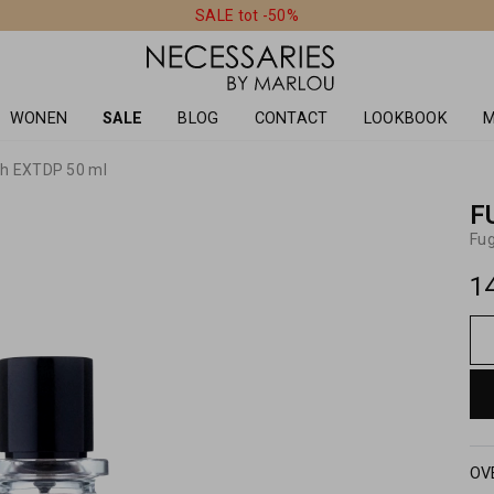
SALE tot -50%
WONEN
SALE
BLOG
CONTACT
LOOKBOOK
M
h EXTDP 50 ml
F
Fu
1
OV