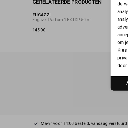
GERELATEERDE PRODUCTEN
de w
anal
FUGAZZI
FUGAZ
anal
Fugazzi Parfum 1 EXTDP 50 ml
Fugazz
adver
145,00
205,00
accep
om je
Kies
priva
door 
Ma-vr voor 14:00 besteld, vandaag verstuurd