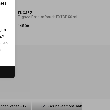
ners
FUGAZZI
Fugazzi Passionfroudh EXTDP 50 ml
145,00
gen'
es?
e- en
n
n
enden vanaf €175
94% beveelt ons aan