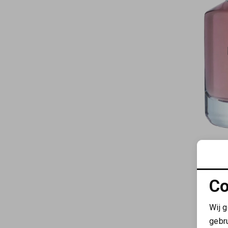
Co
Wij 
gebr