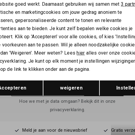
ebsite goed werkt. Daarnaast gebruiken wij samen met
3 part
ytische en marketingcookies om jouw gedrag anoniem te
ZI
FUGAZZI
yseren, gepersonaliseerde content te tonen en relevante
i Parfum 1 EXTDP 100 ml
Fugazzi Angel Dust EDP 50 ml
tenties aan te bieden. Je kunt zelf bepalen welke cookies je
95,00
teert. Klik op 'Accepteren' voor alle cookies, of kies 'Instellin
 voorkeuren aan te passen. Wil je alleen noodzakelijke cooki
 dan 'Weigeren'. Meer weten? Lees
hier
alles over onze cooki
cyverklaring. Je kunt op elk moment je instellingen wijziginge
ALTIJD ALS EERSTE OP DE HOOGTE ZIJN?
op de link te klikken onder aan de pagina.
Schrijf je in en ontvang 10% korting op je 1e bestelling
Opslaan
Terug
Accepteren
weigeren
Instelle
AANMELDEN
Hoe we met je data omgaan? Bekijk dit in onze
privacyverklaring.
Meld je aan voor de nieuwsbrief
Gratis verz