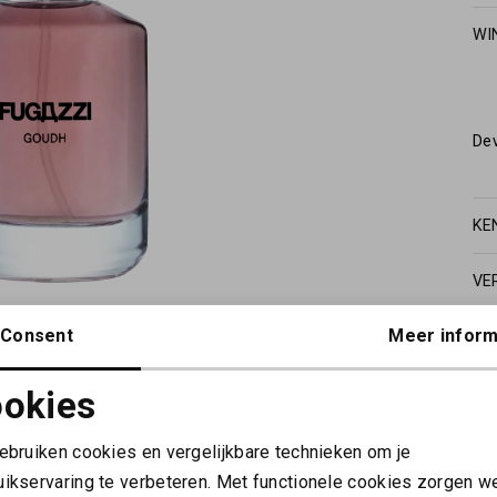
WI
De
KE
VE
Consent
Meer inform
okies
Noodzakelijke cookies
Personalisatie cookies
gebruiken cookies en vergelijkbare technieken om je
uikservaring te verbeteren. Met functionele cookies zorgen w
Analytische cookies
Marketing cookies