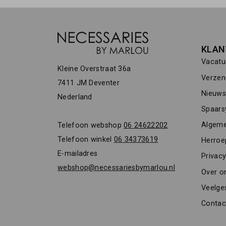
KLAN
Vacatu
Kleine Overstraat 36a
Verzen
7411 JM Deventer
Nieuwsb
Nederland
Spaars
Algeme
Telefoon webshop
06 24622202
Telefoon winkel
06 34373619
Herroe
E-mailadres
Privacy
webshop@necessariesbymarlou.nl
Over o
Veelge
Contac