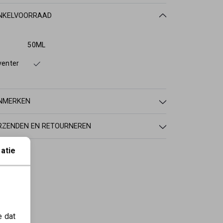
NKELVOORRAAD
50ML
venter
NMERKEN
RZENDEN EN RETOURNEREN
atie
e dat