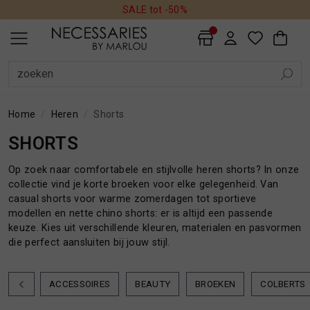
SALE tot -50%
ALLE DAMES
SALE
AVONDKLEDING
BADMODE
BEAUTY
BLAZERS
BLOUSES
BROEKEN
HANDSCHOENEN
HOEDEN
JASSEN
JEANS
JUMPSUITS
JURKEN
MUTSEN
REGENLAARZEN
ROKKEN
SCHOENEN
SHORTS
SIERADEN
SJAALS
SOKKEN
SPORTKLEDING
TASSEN
TOPS EN SHIRTS
TRUIEN
VESTEN
ALLE HEREN
SALE
ACCESSOIRES
BEAUTY
BROEKEN
COLBERTS
HOEDEN EN PETTEN
JASSEN
JEANS
OVERHEMDEN
OVERSHIRTS
POLO'S
SCHOENEN EN REGENLAARZEN
SHORTS
SJAALS
SOKKEN
T-SHIRTS
TASSEN EN RUGZAKKEN
TRUIEN
VESTEN
ALLE WONEN
HONDEN
INTERIEUR
KUSSENS
PLAIDS
DAMES
HEREN
DAMES
HEREN
WONEN
SALE
ALLE DAMES PRODUCTEN
ALLE HEREN PRODUCTEN
ALLE WONEN PRODUCTEN
DAMES
SALE PRODUCTEN
SALE PRODUCTEN
HONDEN
HEREN
Home
Heren
Shorts
SHORTS
AVONDKLEDING
ACCESSOIRES
INTERIEUR
Op zoek naar comfortabele en stijlvolle heren shorts? In onze
collectie vind je korte broeken voor elke gelegenheid. Van
BADMODE
BEAUTY
KUSSENS
casual shorts voor warme zomerdagen tot sportieve
modellen en nette chino shorts: er is altijd een passende
BEAUTY
BROEKEN
PLAIDS
keuze. Kies uit verschillende kleuren, materialen en pasvormen
die perfect aansluiten bij jouw stijl.
BLAZERS
COLBERTS
ACCESSOIRES
BEAUTY
BROEKEN
COLBERTS
NIEUW
NIEUW
BLOUSES
HOEDEN EN PETTEN