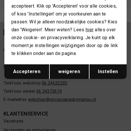
accepteert. Klik op 'Accepteren' voor alle cookies,
SPORTKLEDING
of kies 'Instellingen' om je voorkeuren aan te
Meld je aan voor de nieuwsbrief
passen. Wil je alleen noodzakelijke cookies? Kies
dan 'Weigeren'. Meer weten? Lees
hier
alles over
TASSEN
onze cookie- en privacyverklaring. Je kunt op elk
moment je instellingen wijzigingen door op de link
TOPS EN SHIRTS
Kleine Overstraat 36a
te klikken onder aan de pagina.
7411 JM Deventer
TRUIEN
Opslaan
Terug
Nederland
Accepteren
weigeren
Instellen
VESTEN
Telefoon webshop
06 24622202
Telefoon winkel
06 34373619
E-mailadres
webshop@necessariesbymarlou.nl
KLANTENSERVICE
Vacatures
Verzenden en retourneren