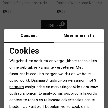
1
/2
1
/2
Barbour Gingham seersucker swim short
Barbour Water reactive tartan swim short
MUTSEN
SJAALS
89,95
89,95
REGENLAARZEN
SOKKEN
1
Filter
ROKKEN
T-SHIRTS
Consent
Meer informatie
SCHOENEN
TASSEN EN RUGZAKKEN
Cookies
Noodzakelijke cookies
ALTIJD ALS EERSTE OP DE HOOGTE ZIJN?
Wij gebruiken cookies en vergelijkbare technieken
SHORTS
TRUIEN
Personalisatie cookies
om je gebruikservaring te verbeteren. Met
Schrijf je in en ontvang 10% korting op je 1e bestelling
functionele cookies zorgen we dat de website
Analytische cookies
SIERADEN
VESTEN
goed werkt. Daarnaast gebruiken wij samen met
3
Marketing cookies
partners
analytische en marketingcookies om jouw
AANMELDEN
SJAALS
gedrag anoniem te analyseren, gepersonaliseerde
Hoe we met je data omgaan? Bekijk dit in onze
content te tonen en relevante advertenties aan te
SOKKEN
bieden. Je kunt zelf bepalen welke cookies je
privacyverklaring.