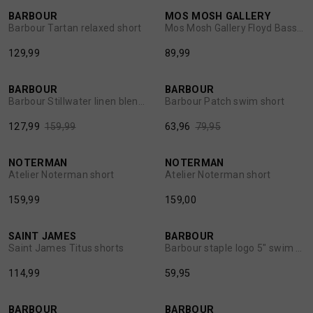
BARBOUR
MOS MOSH GALLERY
1
/2
1
/2
Barbour Tartan relaxed short
Mos Mosh Gallery Floyd Basso shorts
BROEKEN
JASSEN
129,99
89,99
20%
20%
HANDSCHOENEN
JEANS
BARBOUR
BARBOUR
1
/2
1
/2
Barbour Stillwater linen blend shorts
Barbour Patch swim short
HOEDEN
OVERHEMDEN
127,99
159,99
63,96
79,95
JASSEN
OVERSHIRTS
NOTERMAN
NOTERMAN
1
/2
1
/2
Atelier Noterman short
Atelier Noterman short
159,99
159,00
JEANS
POLO'S
SAINT JAMES
BARBOUR
1
/2
1
/2
JUMPSUITS
SCHOENEN EN REGENLAARZEN
Saint James Titus shorts
Barbour staple logo 5" swim short
114,99
59,95
JURKEN
SHORTS
BARBOUR
BARBOUR