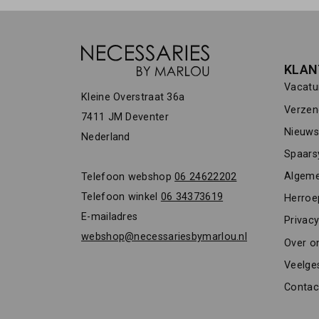
KLAN
Vacatu
Kleine Overstraat 36a
Verzen
7411 JM Deventer
Nieuwsb
Nederland
Spaars
Algeme
Telefoon webshop
06 24622202
Telefoon winkel
06 34373619
Herroe
E-mailadres
Privacy
webshop@necessariesbymarlou.nl
Over o
Veelge
Contac