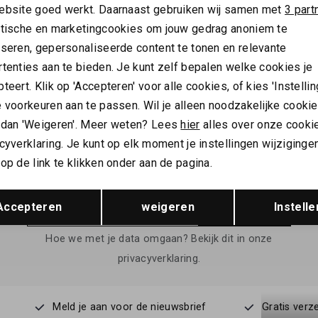
SALE
ebsite goed werkt. Daarnaast gebruiken wij samen met
3 part
ytische en marketingcookies om jouw gedrag anoniem te
OUR
BARBOUR
yseren, gepersonaliseerde content te tonen en relevante
r Patch swim short
Barbour staple logo 5" swim sho
tenties aan te bieden. Je kunt zelf bepalen welke cookies je
79,95
59,95
teert. Klik op 'Accepteren' voor alle cookies, of kies 'Instellin
 voorkeuren aan te passen. Wil je alleen noodzakelijke cooki
 dan 'Weigeren'. Meer weten? Lees
hier
alles over onze cooki
cyverklaring. Je kunt op elk moment je instellingen wijziginge
ALTIJD ALS EERSTE OP DE HOOGTE ZIJN?
op de link te klikken onder aan de pagina.
Schrijf je in en ontvang 10% korting op je 1e bestelling
Opslaan
Terug
Accepteren
weigeren
Instelle
AANMELDEN
Hoe we met je data omgaan? Bekijk dit in onze
privacyverklaring.
Meld je aan voor de nieuwsbrief
Gratis verz