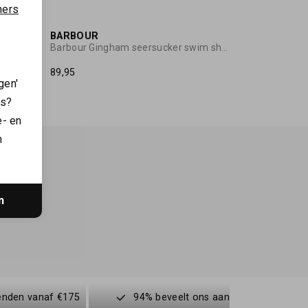
ners
BARBOUR
rt
Barbour Gingham seersucker swim short
89,95
gen'
es?
e- en
n
n
enden vanaf €175
94% beveelt ons aan