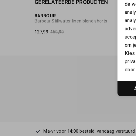
GERELATEERDE PRODUCTEN
SALE
de w
anal
BARBOUR
BARB
anal
Barbour Stillwater linen blend shorts
Barbou
adver
127,99
159,99
63,96
accep
om je
Kies
priva
door 
Ma-vr voor 14:00 besteld, vandaag verstuurd