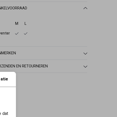
NKELVOORRAAD
M
L
venter
NMERKEN
RZENDEN EN RETOURNEREN
atie
e dat