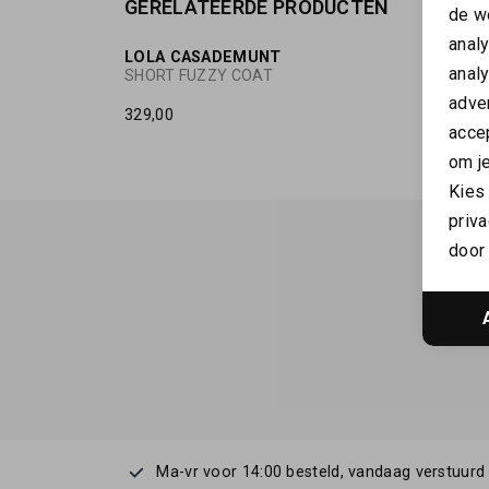
GERELATEERDE PRODUCTEN
de w
anal
LOLA CASADEMUNT
LOLA 
anal
SHORT FUZZY COAT
Lola C
adver
329,00
59,60
accep
om je
Kies
priva
door 
Ma-vr voor 14:00 besteld, vandaag verstuurd