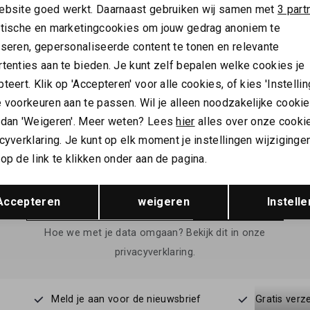
SALE
ebsite goed werkt. Daarnaast gebruiken wij samen met
3 part
ytische en marketingcookies om jouw gedrag anoniem te
CASADEMUNT
yseren, gepersonaliseerde content te tonen en relevante
asademunt Rosette bag
tenties aan te bieden. Je kunt zelf bepalen welke cookies je
149,00
teert. Klik op 'Accepteren' voor alle cookies, of kies 'Instellin
 voorkeuren aan te passen. Wil je alleen noodzakelijke cooki
 dan 'Weigeren'. Meer weten? Lees
hier
alles over onze cooki
cyverklaring. Je kunt op elk moment je instellingen wijziginge
ALTIJD ALS EERSTE OP DE HOOGTE ZIJN?
op de link te klikken onder aan de pagina.
Schrijf je in en ontvang 10% korting op je 1e bestelling
Opslaan
Terug
Accepteren
weigeren
Instelle
AANMELDEN
Hoe we met je data omgaan? Bekijk dit in onze
privacyverklaring.
Meld je aan voor de nieuwsbrief
Gratis verz