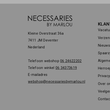
KLAN
Vacatu
Kleine Overstraat 36a
Verzen
7411 JM Deventer
Nieuwsb
Nederland
Spaars
Algeme
Telefoon webshop
06 24622202
Telefoon winkel
06 34373619
Herroe
E-mailadres
Privacy
webshop@necessariesbymarlou.nl
Over o
Veelge
Contac