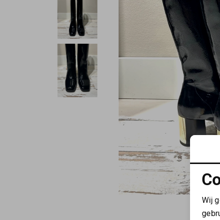
Co
Wij 
gebr