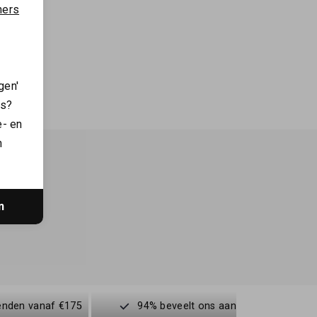
ners
gen'
es?
e- en
n
n
enden vanaf €175
94% beveelt ons aan