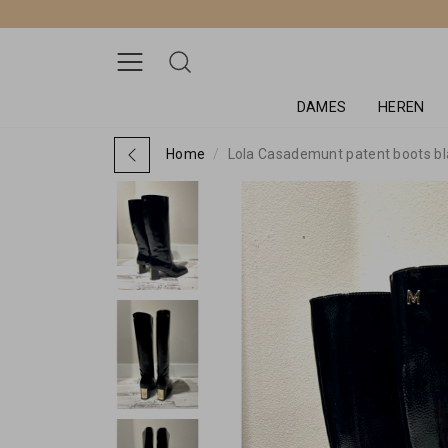
DAMES
HEREN
Home
Lola Casademunt patent boots bl