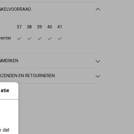
NKELVOORRAAD
37
38
39
40
41
venter
NMERKEN
RZENDEN EN RETOURNEREN
atie
e dat