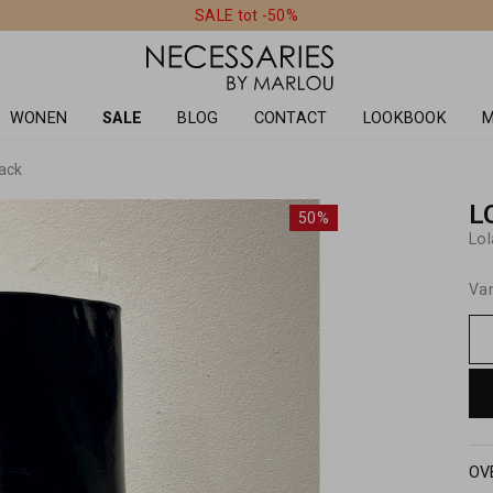
SALE tot -50%
WONEN
SALE
BLOG
CONTACT
LOOKBOOK
M
ack
L
50%
Lol
Va
OV