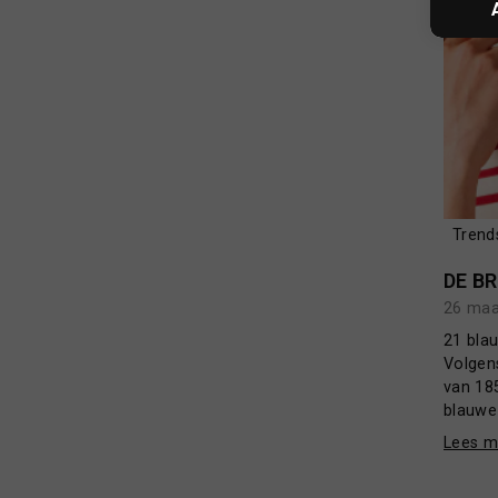
Trend
DE B
26 maa
21 bla
Volgen
van 185
blauwe 
Lees m