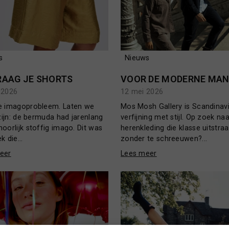
s
Nieuws
RAAG JE SHORTS
VOOR DE MODERNE MA
 2026
12 mei 2026
e imagoprobleem. Laten we
Mos Mosh Gallery is Scandinav
 zijn: de bermuda had jarenlang
verfijning met stijl. Op zoek naa
oorlijk stoffig imago. Dit was
herenkleding die klasse uitstraa
k die...
zonder te schreeuwen?...
eer
Lees meer