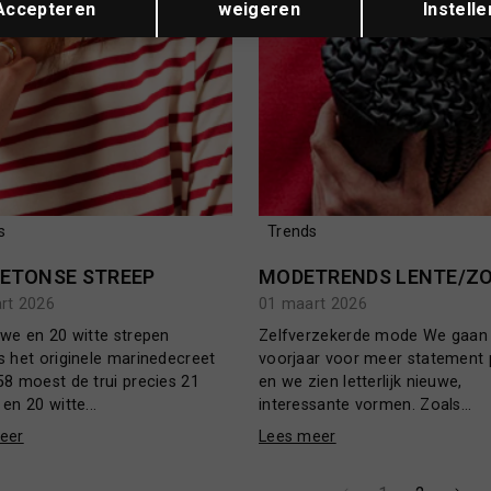
Accepteren
weigeren
Instelle
s
Trends
RETONSE STREEP
rt 2026
01 maart 2026
uwe en 20 witte strepen
Zelfverzekerde mode We gaan 
s het originele marinedecreet
voorjaar voor meer statement 
8 moest de trui precies 21
en we zien letterlijk nieuwe,
en 20 witte...
interessante vormen. Zoals...
eer
Lees meer