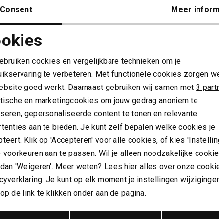
Consent
Meer inform
okies
Noodzakelijke cookies
Personalisatie cookies
gebruiken cookies en vergelijkbare technieken om je
uikservaring te verbeteren. Met functionele cookies zorgen w
Analytische cookies
Marketing cookies
s
Trends
ebsite goed werkt. Daarnaast gebruiken wij samen met
3 part
OUR LOVES PAUL SMITH
HIP IN DE REGEN
ytische en marketingcookies om jouw gedrag anoniem te
l 2026
14 april 2026
yseren, gepersonaliseerde content te tonen en relevante
kustmagie in een limited edition
Het ultieme fashion statement. 
tenties aan te bieden. Je kunt zelf bepalen welke cookies je
tie. De samenwerking waar
weinig schoenen die zo conse
teert. Klik op 'Accepteren' voor alle cookies, of kies 'Instellin
naars al naar uitkeken, is
terugkeren als de iconische Hu
 voorkeuren aan te passen. Wil je alleen noodzakelijke cooki
Barbour...
laars. Seizoen...
 dan 'Weigeren'. Meer weten? Lees
hier
alles over onze cooki
eer
Lees meer
cyverklaring. Je kunt op elk moment je instellingen wijziginge
op de link te klikken onder aan de pagina.
Opslaan
Terug