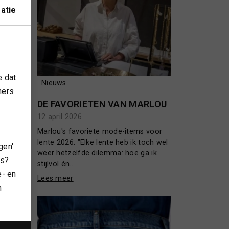
atie
e dat
Nieuws
ners
DE FAVORIETEN VAN MARLOU
12 april 2026
Er zijn
Marlou's favoriete mode-items voor
quent
lente 2026. "Elke lente heb ik toch wel
gen'
nter
weer hetzelfde dilemma: hoe ga ik
es?
stijlvol én...
e- en
Lees meer
n