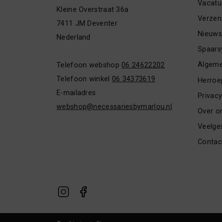
Vacatu
Kleine Overstraat 36a
Verzen
7411 JM Deventer
Nieuwsb
Nederland
Spaars
Algeme
Telefoon webshop
06 24622202
Telefoon winkel
06 34373619
Herroe
E-mailadres
Privacy
webshop@necessariesbymarlou.nl
Over o
Veelge
Contac