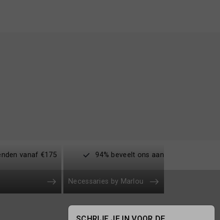
enden vanaf €175
94% beveelt ons aan
Necessaries by Marlou
SCHRIJF JE IN VOOR DE