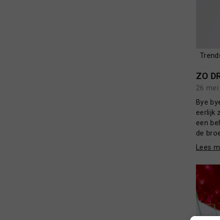
Trend
ZO D
26 mei
Bye by
eerlijk
een beh
de broe
Lees m