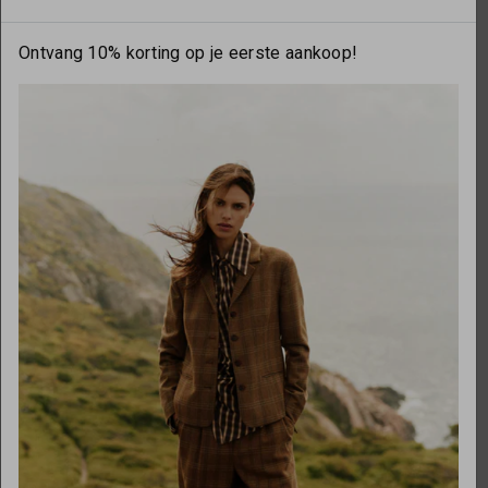
Ontvang 10% korting op je eerste aankoop!
OPENINGSTIJDEN
Maandag
gesloten
Dinsdag
10:00 - 17:30
Woensdag
10:00 - 17:30
Donderdag
10:00 - 17:30
Vrijdag
10:00 - 17:30
Zaterdag
10:00 - 17:00
Zondag
gesloten
Over ons
Necessaries by Marlou
Onze partners