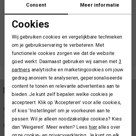
Consent
Meer informatie
Schrijf je in en ontvang 10% korting op je 1e bestelling
MUTSEN
SJAALS
Cookies
REGENLAARZEN
SOKKEN
Noodzakelijke cookies
AANMELDEN
Wij gebruiken cookies en vergelijkbare technieken
Personalisatie cookies
ROKKEN
T-SHIRTS
om je gebruikservaring te verbeteren. Met
Hoe we met je data omgaan? Bekijk dit in onze
functionele cookies zorgen we dat de website
Analytische cookies
privacyverklaring.
SCHOENEN
TASSEN EN RUGZAKKEN
goed werkt. Daarnaast gebruiken wij samen met
3
Marketing cookies
partners
analytische en marketingcookies om jouw
Meld je aan voor de nieuwsbrief
gedrag anoniem te analyseren, gepersonaliseerde
SHORTS
TRUIEN
content te tonen en relevante advertenties aan te
bieden. Je kunt zelf bepalen welke cookies je
SIERADEN
VESTEN
accepteert. Klik op 'Accepteren' voor alle cookies,
Kleine Overstraat 36a
of kies 'Instellingen' om je voorkeuren aan te
SJAALS
7411 JM Deventer
passen. Wil je alleen noodzakelijke cookies? Kies
Nederland
dan 'Weigeren'. Meer weten? Lees
hier
alles over
SOKKEN
onze cookie- en privacyverklaring. Je kunt op elk