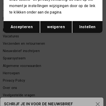
Telefoon webshop
06 24622202
moment je instellingen wijzigingen door op de link
TASSEN
te klikken onder aan de pagina.
Telefoon winkel
06 34373619
E-mailadres
webshop@necessariesbymarlou.nl
Opslaan
Terug
TOPS EN SHIRTS
Accepteren
weigeren
Instellen
KLANTENSERVICE
Vacatures
TRUIEN
Verzenden en retourneren
Nieuwsbrief inschrijven
VESTEN
Spaarsysteem
Algemene voorwaarden
Herroepen
Privacy Policy
Over ons
Veelgestelde vragen
Contact
SCHRIJF JE IN VOOR DE NIEUWSBRIEF