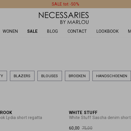
SALE tot -50%
WONEN
SALE
BLOG
CONTACT
LOOKBOOK
M
TY
BLAZERS
BLOUSES
BROEKEN
HANDSCHOENEN
BROOK
WHITE STUFF
ok Lydia short regatta
White Stuff Sascha denim short
60,00
75,00