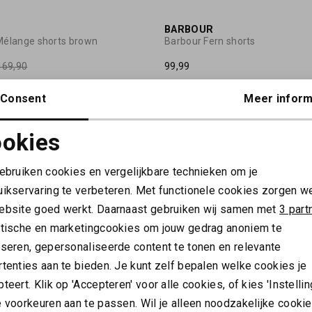
50%
BARBOUR
 Mélange shorts brown
Barbour Fern shorts
169,90
99,99
Consent
Meer inform
OUR
r Myra denim shorts black
okies
Noodzakelijke cookies
Personalisatie cookies
gebruiken cookies en vergelijkbare technieken om je
uikservaring te verbeteren. Met functionele cookies zorgen w
Analytische cookies
Marketing cookies
ebsite goed werkt. Daarnaast gebruiken wij samen met
3 part
ytische en marketingcookies om jouw gedrag anoniem te
ALTIJD ALS EERSTE OP DE HOOGTE ZIJN?
yseren, gepersonaliseerde content te tonen en relevante
tenties aan te bieden. Je kunt zelf bepalen welke cookies je
Schrijf je in en ontvang 10% korting op je 1e bestelling
teert. Klik op 'Accepteren' voor alle cookies, of kies 'Instellin
AANMELDEN
 voorkeuren aan te passen. Wil je alleen noodzakelijke cooki