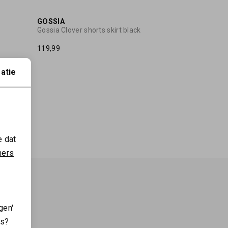
GOSSIA
Gossia Clover shorts skirt black
119,99
atie
e dat
ners
gen'
es?