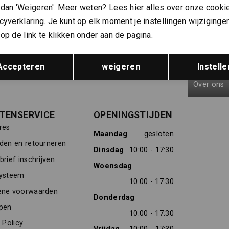
 dan 'Weigeren'. Meer weten? Lees
hier
alles over onze cooki
Hoe we met je data omgaan? Bekijk dit in onze
cyverklaring. Je kunt op elk moment je instellingen wijziginge
privacyverklaring.
op de link te klikken onder aan de pagina.
Opslaan
Terug
Meld je aan voor de nieuwsbrief
Gratis verz
Accepteren
weigeren
Instelle
Over ons
TENSERVICE
OPENINGSTIJDEN
res
Maandag
gesloten
den en retourneren
Dinsdag
10:00 - 17:30
rief inschrijven
Woensdag
ysteem
10:00 - 17:30
ne voorwaarden
Donderdag
pen
10:00 - 17:30
 Policy