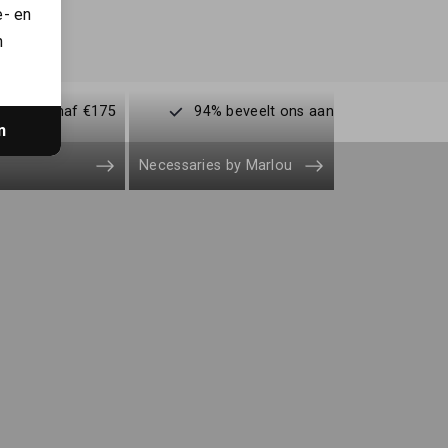
e- en
n
enden vanaf €175
94% beveelt ons aan
n
Necessaries by Marlou