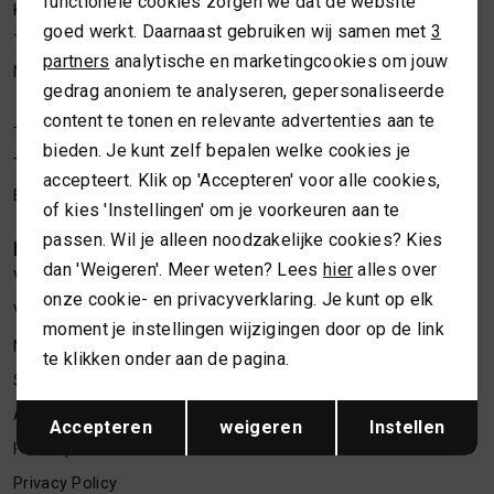
functionele cookies zorgen we dat de website
Analytische cookies
Kleine Overstraat 36a
MUTSEN
SJAALS
goed werkt. Daarnaast gebruiken wij samen met
3
7411 JM Deventer
Marketing cookies
partners
analytische en marketingcookies om jouw
Nederland
REGENLAARZEN
SOKKEN
gedrag anoniem te analyseren, gepersonaliseerde
content te tonen en relevante advertenties aan te
Telefoon webshop
06 24622202
bieden. Je kunt zelf bepalen welke cookies je
ROKKEN
T-SHIRTS
Telefoon winkel
06 34373619
accepteert. Klik op 'Accepteren' voor alle cookies,
E-mailadres
webshop@necessariesbymarlou.nl
of kies 'Instellingen' om je voorkeuren aan te
SCHOENEN
TASSEN EN RUGZAKKEN
passen. Wil je alleen noodzakelijke cookies? Kies
KLANTENSERVICE
dan 'Weigeren'. Meer weten? Lees
hier
alles over
Vacatures
SHORTS
TRUIEN
onze cookie- en privacyverklaring. Je kunt op elk
Verzenden en retourneren
moment je instellingen wijzigingen door op de link
Nieuwsbrief inschrijven
SIERADEN
VESTEN
te klikken onder aan de pagina.
Spaarsysteem
Opslaan
Terug
SJAALS
Algemene voorwaarden
Accepteren
weigeren
Instellen
Herroepen
SOKKEN
Privacy Policy