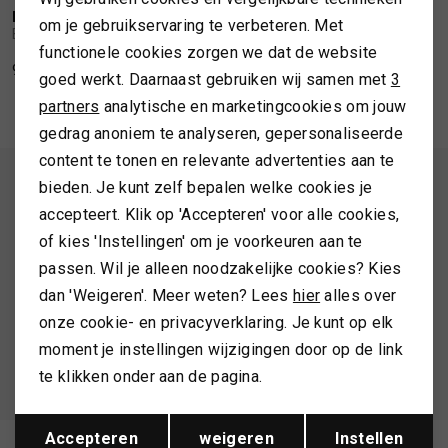
Personalisatie cookies
BARBOUR
om je gebruikservaring te verbeteren. Met
1
/2
Barbour Fern shorts
SPORTKLEDING
functionele cookies zorgen we dat de website
Analytische cookies
99,99
goed werkt. Daarnaast gebruiken wij samen met
3
Marketing cookies
TASSEN
partners
analytische en marketingcookies om jouw
gedrag anoniem te analyseren, gepersonaliseerde
content te tonen en relevante advertenties aan te
TOPS EN SHIRTS
ALTIJD ALS EERSTE OP DE HOOGTE ZIJN?
bieden. Je kunt zelf bepalen welke cookies je
accepteert. Klik op 'Accepteren' voor alle cookies,
Schrijf je in en ontvang 10% korting op je 1e bestelling
TRUIEN
of kies 'Instellingen' om je voorkeuren aan te
passen. Wil je alleen noodzakelijke cookies? Kies
VESTEN
dan 'Weigeren'. Meer weten? Lees
hier
alles over
AANMELDEN
onze cookie- en privacyverklaring. Je kunt op elk
moment je instellingen wijzigingen door op de link
Hoe we met je data omgaan? Bekijk dit in onze
te klikken onder aan de pagina.
privacyverklaring.
Opslaan
Terug
Accepteren
weigeren
Instellen
Meld je aan voor de nieuwsbrief