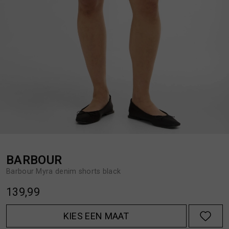
BROEKEN
JASSEN
HANDSCHOENEN
JEANS
HOEDEN
OVERHEMDEN
JASSEN
OVERSHIRTS
JEANS
POLO'S
BARBOUR
Barbour Myra denim shorts black
JUMPSUITS
SCHOENEN EN REGENLAARZEN
139,99
JURKEN
SHORTS
KIES EEN MAAT