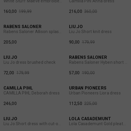
White Stuff Maeve embroidered midi dress
Camilla Pihl Anna dress
160,00
199,99
216,00
360,00
50%
BROEKEN
JASSEN
RABENS SALONER
LIU.JO
1
/2
1
/2
Rabens Saloner Allison splash long dress
Liu Jo Short knit dress
HANDSCHOENEN
JEANS
205,00
90,00
179,99
60%
70%
HOEDEN
OVERHEMDEN
LIU.JO
RABENS SALONER
1
/2
1
/2
Liu Jo dress brushed check
Rabens Saloner Hyben short dress
JASSEN
OVERSHIRTS
72,00
179,99
57,00
190,00
50%
JEANS
POLO'S
CAMILLA PIHL
URBAN PIONEERS
1
/2
1
/2
CAMILLA PIHL Deborah dress
Urban Pioneers Liora dress
JUMPSUITS
SCHOENEN EN REGENLAARZEN
246,00
112,50
225,00
50%
50%
LIU.JO
LOLA CASADEMUNT
JURKEN
SHORTS
1
/2
1
/2
Liu Jo Short dress with cut-out detail
Lola Casademunt Gold pleated halter dress