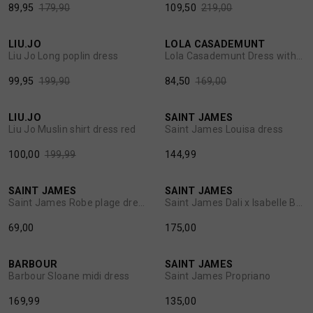
89,95
179,90
109,50
219,00
MUTSEN
SJAALS
50%
50%
LIU.JO
LOLA CASADEMUNT
1
/2
1
/2
REGENLAARZEN
SOKKEN
Liu Jo Long poplin dress
Lola Casademunt Dress with jacquard LC logo
99,95
199,90
84,50
169,00
50%
ROKKEN
T-SHIRTS
LIU.JO
SAINT JAMES
1
/2
1
/2
Liu Jo Muslin shirt dress red
Saint James Louisa dress
SCHOENEN
TASSEN EN RUGZAKKEN
100,00
199,99
144,99
SHORTS
TRUIEN
SAINT JAMES
SAINT JAMES
1
/2
1
/2
Saint James Robe plage dress
Saint James Dali x Isabelle Ballu
SIERADEN
VESTEN
69,00
175,00
SJAALS
BARBOUR
SAINT JAMES
1
/2
1
/2
Barbour Sloane midi dress
Saint James Propriano
169,99
135,00
SOKKEN