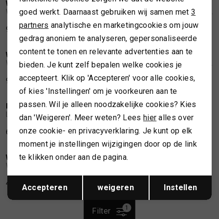
Analytische cookies
WHITE STUFF
WHITE STUFF
1
/2
1
/2
goed werkt. Daarnaast gebruiken wij samen met
3
White Stuff June linen dress navy
White Stuff Petra linen dress blue multi
Marketing cookies
partners
analytische en marketingcookies om jouw
92,00
115,00
50,00
100,00
20%
50%
gedrag anoniem te analyseren, gepersonaliseerde
content te tonen en relevante advertenties aan te
WHITE STUFF
LOLA CASADEMUNT
1
/2
1
/2
White Stuff Tiff shirt midi dress coral
Lola Casademunt Shirt dress stripe
bieden. Je kunt zelf bepalen welke cookies je
accepteert. Klik op 'Accepteren' voor alle cookies,
95,20
119,00
84,99
169,99
50%
50%
of kies 'Instellingen' om je voorkeuren aan te
passen. Wil je alleen noodzakelijke cookies? Kies
LOLA CASADEMUNT
WHITE STUFF
1
/2
1
/2
Lola Casademunt Dress with strass
White Stuff Lottie jersey denim
dan 'Weigeren'. Meer weten? Lees
hier
alles over
onze cookie- en privacyverklaring. Je kunt op elk
65,00
129,99
50,00
99,99
50%
moment je instellingen wijzigingen door op de link
te klikken onder aan de pagina.
WHITE STUFF
1
/2
White Stuff Meg jersey dress
Opslaan
Terug
40,00
79,99
Accepteren
weigeren
Instellen
1
Filter