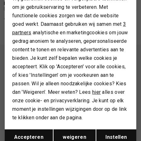
Personalisatie cookies
BARBOUR
BARBOUR
1
/2
1
/2
om je gebruikservaring te verbeteren. Met
Barbour Sloane midi dress
Barbour Marron mini dress black
SPORTKLEDING
functionele cookies zorgen we dat de website
Analytische cookies
169,99
199,99
goed werkt. Daarnaast gebruiken wij samen met
3
Marketing cookies
partners
analytische en marketingcookies om jouw
TASSEN
gedrag anoniem te analyseren, gepersonaliseerde
content te tonen en relevante advertenties aan te
TOPS EN SHIRTS
ALTIJD ALS EERSTE OP DE HOOGTE ZIJN?
bieden. Je kunt zelf bepalen welke cookies je
accepteert. Klik op 'Accepteren' voor alle cookies,
Schrijf je in en ontvang 10% korting op je 1e bestelling
TRUIEN
of kies 'Instellingen' om je voorkeuren aan te
passen. Wil je alleen noodzakelijke cookies? Kies
VESTEN
dan 'Weigeren'. Meer weten? Lees
hier
alles over
AANMELDEN
onze cookie- en privacyverklaring. Je kunt op elk
moment je instellingen wijzigingen door op de link
Hoe we met je data omgaan? Bekijk dit in onze
te klikken onder aan de pagina.
privacyverklaring.
Opslaan
Terug
Accepteren
weigeren
Instellen
Meld je aan voor de nieuwsbrief