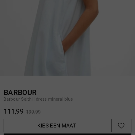
BROEKEN
JASSEN
HANDSCHOENEN
JEANS
HOEDEN
OVERHEMDEN
JASSEN
OVERSHIRTS
JEANS
POLO'S
BARBOUR
Barbour Salthill dress mineral blue
JUMPSUITS
SCHOENEN EN REGENLAARZEN
111,99
139,99
JURKEN
SHORTS
KIES EEN MAAT