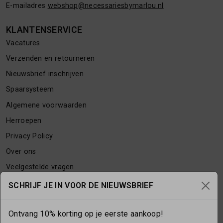
E-mailadres
webshop@necessariesbymarlou.nl
KLANTENSERVICE
Vacatures
Verzenden en retourneren
Nieuwsbrief inschrijven
Spaarsysteem
Algemene voorwaarden
Herroepen
Privacy Policy
Over ons
Veelgestelde vragen
Contact
SCHRIJF JE IN VOOR DE NIEUWSBRIEF
Ontvang 10% korting op je eerste aankoop!
OPENINGSTIJDEN