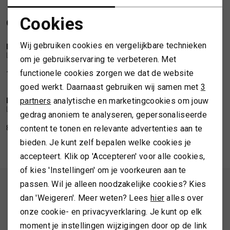
Cookies
GERELATEERDE PRODUCTEN
SPORTKLEDING
SALE
SALE
Noodzakelijke cookies
Wij gebruiken cookies en vergelijkbare technieken
LOLA CASADEMUNT
LOLA CASADEMUNT
1
/2
1
/2
Personalisatie cookies
TASSEN
Lola Casademunt Gold pleated halter dress
Lola Casademunt Dress with jacquard LC logo
om je gebruikservaring te verbeteren. Met
functionele cookies zorgen we dat de website
109,50
219,00
84,50
169,00
Analytische cookies
SALE
SALE
TOPS EN SHIRTS
goed werkt. Daarnaast gebruiken wij samen met
3
Marketing cookies
partners
analytische en marketingcookies om jouw
LOLA CASADEMUNT
LOLA CASADEMUNT
1
/2
1
/2
Lola Casademunt Cape sleeve short dress fuchsia
Lola Casademunt Short sleeve dress with studs black
TRUIEN
gedrag anoniem te analyseren, gepersonaliseerde
content te tonen en relevante advertenties aan te
84,50
169,00
85,00
169,99
bieden. Je kunt zelf bepalen welke cookies je
VESTEN
accepteert. Klik op 'Accepteren' voor alle cookies,
of kies 'Instellingen' om je voorkeuren aan te
passen. Wil je alleen noodzakelijke cookies? Kies
ALTIJD ALS EERSTE OP DE HOOGTE ZIJN?
dan 'Weigeren'. Meer weten? Lees
hier
alles over
Schrijf je in en ontvang 10% korting op je 1e bestelling
onze cookie- en privacyverklaring. Je kunt op elk
moment je instellingen wijzigingen door op de link