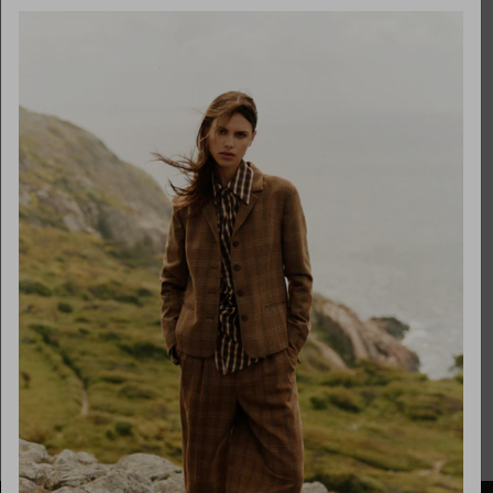
Maandag
gesloten
Dinsdag
10:00 - 17:30
Woensdag
10:00 - 17:30
Donderdag
10:00 - 17:30
Vrijdag
10:00 - 17:30
Zaterdag
10:00 - 17:00
Zondag
gesloten
Over ons
Necessaries by Marlou
Onze partners