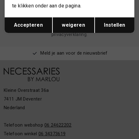
te klikken onder aan de pagina.
AANMELDEN
Opslaan
Terug
Accepteren
weigeren
Instellen
Hoe we met je data omgaan? Bekijk dit in onze
privacyverklaring.
Meld je aan voor de nieuwsbrief
Kleine Overstraat 36a
7411 JM Deventer
Nederland
Telefoon webshop
06 24622202
Telefoon winkel
06 34373619