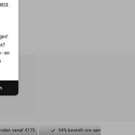
ners
gen'
es?
e- en
n
n
enden vanaf €175
94% beveelt ons aan