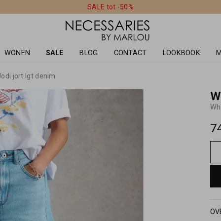
SALE tot -50%
WONEN
SALE
BLOG
CONTACT
LOOKBOOK
M
odi jort lgt denim
W
Whi
7
OV