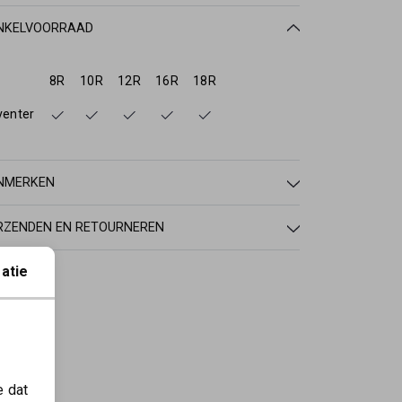
NKELVOORRAAD
8R
10R
12R
16R
18R
venter
NMERKEN
RZENDEN EN RETOURNEREN
atie
e dat