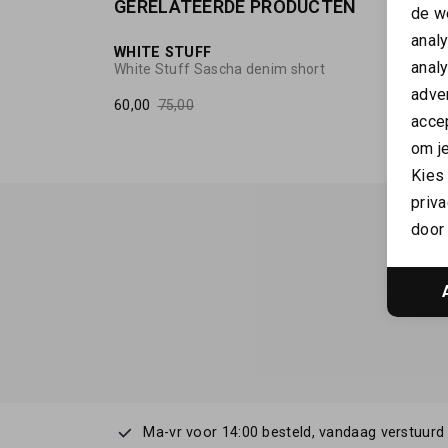
GERELATEERDE PRODUCTEN
SALE
de w
anal
WHITE STUFF
anal
White Stuff Sascha denim short
adver
60,00
75,00
accep
om je
Kies
priva
door 
Ma-vr voor 14:00 besteld, vandaag verstuurd