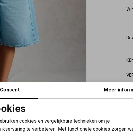
WI
De
KE
VE
Consent
Meer inform
okies
Noodzakelijke cookies
Personalisatie cookies
gebruiken cookies en vergelijkbare technieken om je
uikservaring te verbeteren. Met functionele cookies zorgen w
Analytische cookies
Marketing cookies