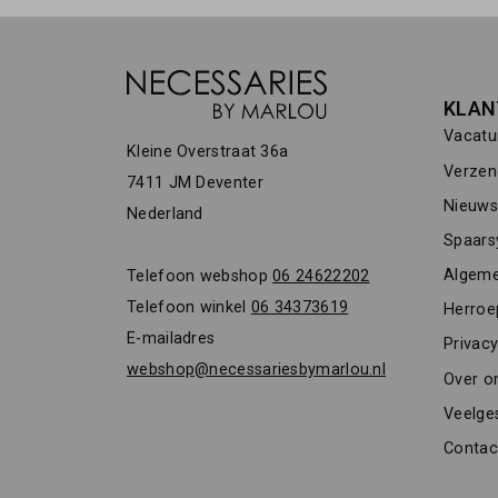
KLAN
Vacatu
Kleine Overstraat 36a
Verzen
7411 JM Deventer
Nieuwsb
Nederland
Spaars
Algeme
Telefoon webshop
06 24622202
Telefoon winkel
06 34373619
Herroe
E-mailadres
Privacy
webshop@necessariesbymarlou.nl
Over o
Veelge
Contac