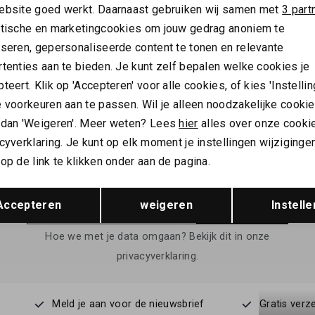
ebsite goed werkt. Daarnaast gebruiken wij samen met
3 part
ytische en marketingcookies om jouw gedrag anoniem te
yseren, gepersonaliseerde content te tonen en relevante
tenties aan te bieden. Je kunt zelf bepalen welke cookies je
teert. Klik op 'Accepteren' voor alle cookies, of kies 'Instellin
 voorkeuren aan te passen. Wil je alleen noodzakelijke cooki
 dan 'Weigeren'. Meer weten? Lees
hier
alles over onze cooki
cyverklaring. Je kunt op elk moment je instellingen wijziginge
ALTIJD ALS EERSTE OP DE HOOGTE ZIJN?
op de link te klikken onder aan de pagina.
Schrijf je in en ontvang 10% korting op je 1e bestelling
Opslaan
Terug
Accepteren
weigeren
Instelle
AANMELDEN
Hoe we met je data omgaan? Bekijk dit in onze
privacyverklaring.
Meld je aan voor de nieuwsbrief
Gratis verz