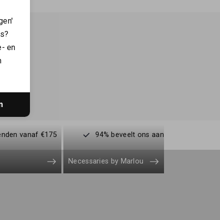
gen'
es?
e- en
n
n
enden vanaf €175
94% beveelt ons aan
Necessaries by Marlou