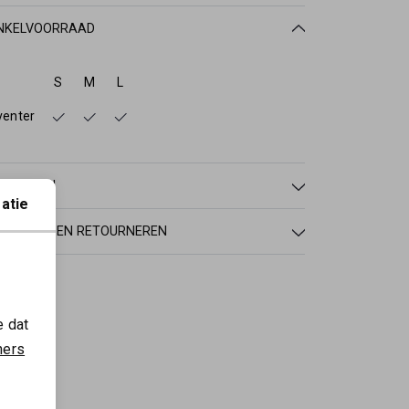
NKELVOORRAAD
S
M
L
venter
NMERKEN
atie
RZENDEN EN RETOURNEREN
e dat
ners