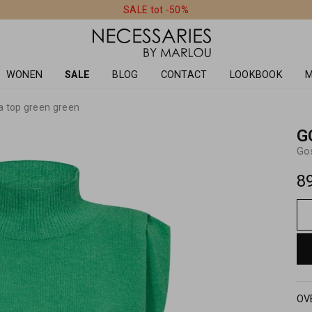
SALE tot -50%
WONEN
SALE
BLOG
CONTACT
LOOKBOOK
M
a top green green
G
Gos
8
OV