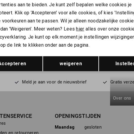
tenties aan te bieden. Je kunt zelf bepalen welke cookies je
teert. Klik op 'Accepteren' voor alle cookies, of kies 'Instellin
ALTIJD ALS EERSTE OP DE HOOGTE ZIJN?
 voorkeuren aan te passen. Wil je alleen noodzakelijke cooki
 dan 'Weigeren'. Meer weten? Lees
hier
alles over onze cooki
Schrijf je in en ontvang 10% korting op je 1e bestelling
cyverklaring. Je kunt op elk moment je instellingen wijziginge
AANMELDEN
op de link te klikken onder aan de pagina.
Hoe we met je data omgaan? Bekijk dit in onze
Opslaan
Terug
privacyverklaring.
Accepteren
weigeren
Instelle
Meld je aan voor de nieuwsbrief
Gratis verz
Over ons
TENSERVICE
OPENINGSTIJDEN
res
Maandag
gesloten
den en retourneren