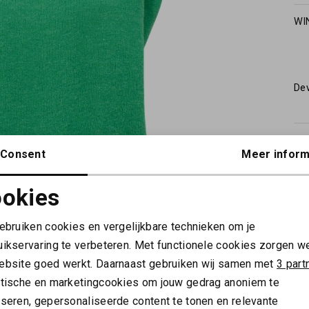
WI
De
KE
Consent
Meer inform
VE
okies
Noodzakelijke cookies
Personalisatie cookies
gebruiken cookies en vergelijkbare technieken om je
uikservaring te verbeteren. Met functionele cookies zorgen w
Analytische cookies
Marketing cookies
ebsite goed werkt. Daarnaast gebruiken wij samen met
3 part
ytische en marketingcookies om jouw gedrag anoniem te
yseren, gepersonaliseerde content te tonen en relevante