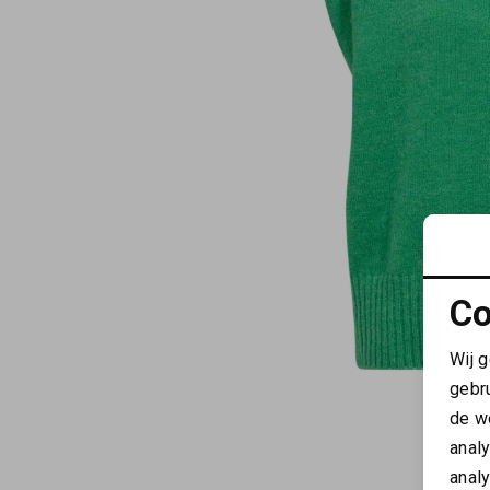
Co
Wij 
gebr
de w
anal
anal