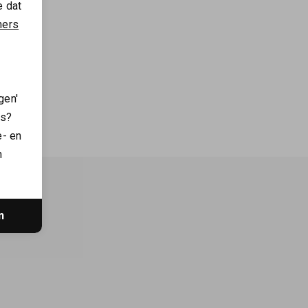
e dat
ners
Mos Mosh Gallery Marcello stripe overshirt
gen'
es?
e- en
n
n