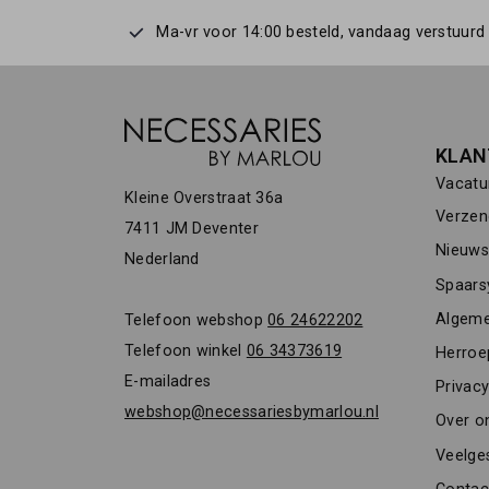
Ma-vr voor 14:00 besteld, vandaag verstuurd
KLAN
Vacatu
Kleine Overstraat 36a
Verzen
7411 JM Deventer
Nieuwsb
Nederland
Spaars
Algeme
Telefoon webshop
06 24622202
Telefoon winkel
06 34373619
Herroe
E-mailadres
Privacy
webshop@necessariesbymarlou.nl
Over o
Veelge