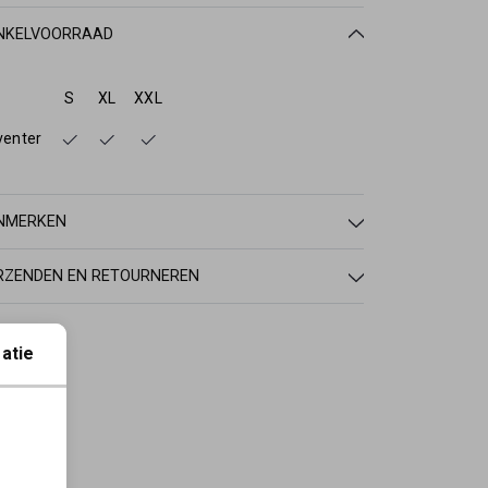
NKELVOORRAAD
S
XL
XXL
venter
NMERKEN
RZENDEN EN RETOURNEREN
atie