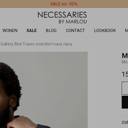
SALE tot -50%
WONEN
SALE
BLOG
CONTACT
LOOKBOOK
M
allery Birk Traver overshirt navy navy
M
Mos
1
OV