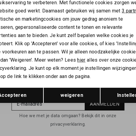
uikservaring te verbeteren. Met functionele cookies zorgen w
Analytische cookies
Marketing cookies
ebsite goed werkt. Daarnaast gebruiken wij samen met
3 part
ytische en marketingcookies om jouw gedrag anoniem te
yseren, gepersonaliseerde content te tonen en relevante
OSH GALLERY
MOS MOSH GALLERY
Mos Mosh Gallery Austin knit overshirt dune
tenties aan te bieden. Je kunt zelf bepalen welke cookies je
teert. Klik op 'Accepteren' voor alle cookies, of kies 'Instellin
159,00
 voorkeuren aan te passen. Wil je alleen noodzakelijke cooki
 dan 'Weigeren'. Meer weten? Lees
hier
alles over onze cooki
cyverklaring. Je kunt op elk moment je instellingen wijziginge
op de link te klikken onder aan de pagina.
ALTIJD ALS EERSTE OP DE HOOGTE ZIJN?
Opslaan
Terug
Schrijf je in en ontvang 10% korting op je 1e bestelling
Accepteren
weigeren
Instelle
AANMELDEN
Hoe we met je data omgaan? Bekijk dit in onze
privacyverklaring.