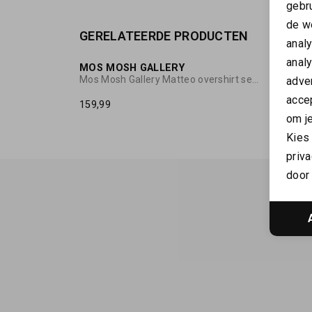
gebr
de w
GERELATEERDE PRODUCTEN
NIEUW
anal
anal
MOS MOSH GALLERY
MOS M
Mos Mosh Gallery Matteo overshirt seneca rock
adver
accep
159,99
199,99
om je
Kies
priva
door 