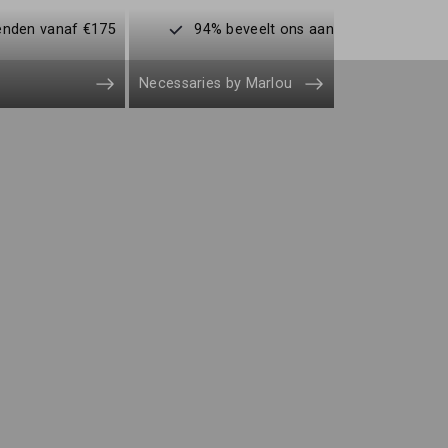
enden vanaf €175
94% beveelt ons aan
Necessaries by Marlou