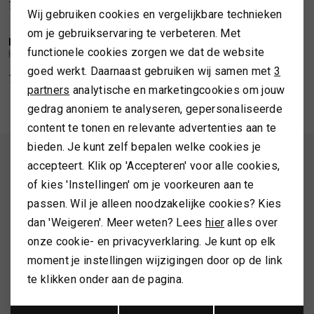
74,99
79,99
Wij gebruiken cookies en vergelijkbare technieken
Personalisatie cookies
TASSEN
om je gebruikservaring te verbeteren. Met
HOUSE OF ORD
HOUSE OF ORD
1
/2
1
/2
functionele cookies zorgen we dat de website
Analytische cookies
House of Ord Vineyard Fedora
House of Ord Gerry Fedora
goed werkt. Daarnaast gebruiken wij samen met
3
TOPS EN SHIRTS
79,99
74,99
Marketing cookies
partners
analytische en marketingcookies om jouw
gedrag anoniem te analyseren, gepersonaliseerde
TRUIEN
content te tonen en relevante advertenties aan te
bieden. Je kunt zelf bepalen welke cookies je
VESTEN
ALTIJD ALS EERSTE OP DE HOOGTE ZIJN?
accepteert. Klik op 'Accepteren' voor alle cookies,
of kies 'Instellingen' om je voorkeuren aan te
Schrijf je in en ontvang 10% korting op je 1e bestelling
passen. Wil je alleen noodzakelijke cookies? Kies
dan 'Weigeren'. Meer weten? Lees
hier
alles over
onze cookie- en privacyverklaring. Je kunt op elk
AANMELDEN
moment je instellingen wijzigingen door op de link
Hoe we met je data omgaan? Bekijk dit in onze
te klikken onder aan de pagina.
privacyverklaring.
Opslaan
Terug