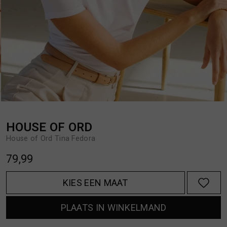
BROEKEN
JASSEN
HANDSCHOENEN
JEANS
HOEDEN
OVERHEMDEN
JASSEN
OVERSHIRTS
HOUSE OF ORD
House of Ord Tina Fedora
JEANS
POLO'S
79,99
JUMPSUITS
SCHOENEN EN REGENLAARZEN
KIES EEN MAAT
PLAATS IN WINKELMAND
JURKEN
SHORTS