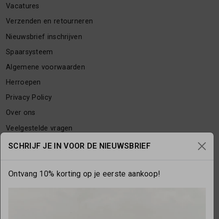
Vacatures
Verzenden en retourneren
Nieuwsbrief inschrijven
Spaarsysteem
Algemene voorwaarden
Herroepen
Privacy Policy
Over ons
Veelgestelde vragen
Contact
SCHRIJF JE IN VOOR DE NIEUWSBRIEF
Ontvang 10% korting op je eerste aankoop!
OPENINGSTIJDEN
Maandag
gesloten
Dinsdag
10:00 - 17:30