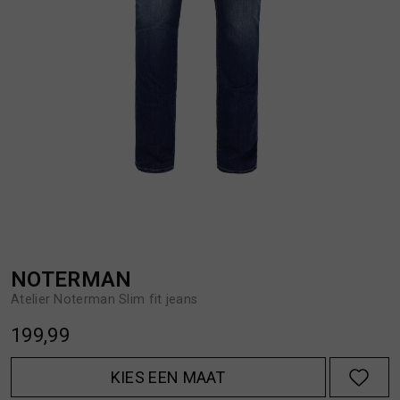
BROEKEN
JASSEN
HANDSCHOENEN
JEANS
HOEDEN
OVERHEMDEN
JASSEN
OVERSHIRTS
JEANS
POLO'S
NOTERMAN
Atelier Noterman Slim fit jeans
JUMPSUITS
SCHOENEN EN REGENLAARZEN
199,99
JURKEN
SHORTS
KIES EEN MAAT