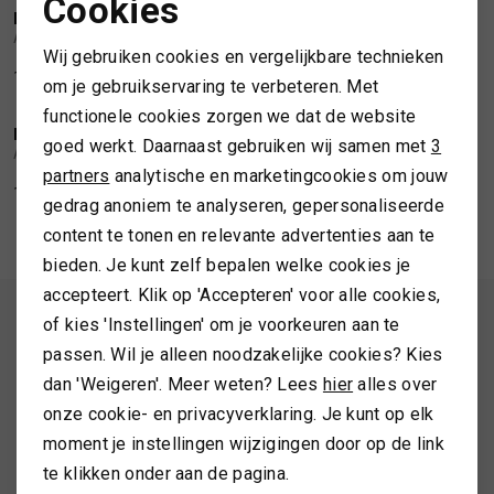
Cookies
NOTERMAN
NOTERMAN
Noodzakelijke cookies
1
/2
1
/2
Atelier Noterman Regular jeans
Atelier Noterman Slim fit jeans
SPORTKLEDING
Wij gebruiken cookies en vergelijkbare technieken
Personalisatie cookies
139,99
199,99
199,99
om je gebruikservaring te verbeteren. Met
TASSEN
functionele cookies zorgen we dat de website
Analytische cookies
NOTERMAN
NOTERMAN
1
/2
1
/2
goed werkt. Daarnaast gebruiken wij samen met
3
Atelier Noterman Regular jeans
Atelier Noterman Regular jeans
Marketing cookies
partners
analytische en marketingcookies om jouw
TOPS EN SHIRTS
199,99
199,99
gedrag anoniem te analyseren, gepersonaliseerde
content te tonen en relevante advertenties aan te
TRUIEN
bieden. Je kunt zelf bepalen welke cookies je
accepteert. Klik op 'Accepteren' voor alle cookies,
VESTEN
ALTIJD ALS EERSTE OP DE HOOGTE ZIJN?
of kies 'Instellingen' om je voorkeuren aan te
passen. Wil je alleen noodzakelijke cookies? Kies
Schrijf je in en ontvang 10% korting op je 1e bestelling
dan 'Weigeren'. Meer weten? Lees
hier
alles over
onze cookie- en privacyverklaring. Je kunt op elk
moment je instellingen wijzigingen door op de link
AANMELDEN
te klikken onder aan de pagina.