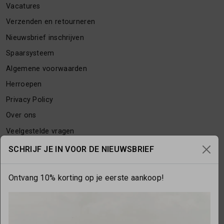
Vacatures
Verzenden en retourneren
Nieuwsbrief inschrijven
Spaarsysteem
Algemene voorwaarden
Herroepen
Privacy Policy
Over ons
Veelgestelde vragen
Contact
SCHRIJF JE IN VOOR DE NIEUWSBRIEF
Ontvang 10% korting op je eerste aankoop!
OPENINGSTIJDEN
Maandag
gesloten
Dinsdag
10:00 - 17:30