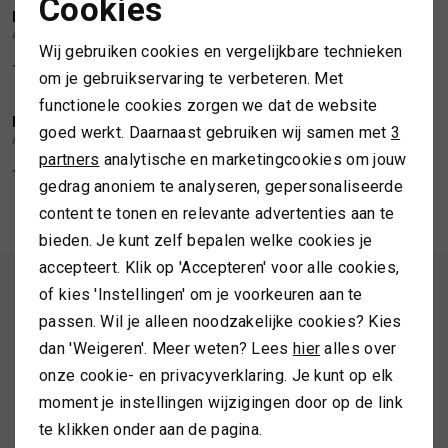
Cookies
NOTERMAN
NOTERMAN
Noodzakelijke cookies
1
/2
1
/2
Atelier Noterman Regular jeans
Atelier Noterman Slim fit jeans
SPORTKLEDING
Wij gebruiken cookies en vergelijkbare technieken
Personalisatie cookies
139,99
199,99
199,99
om je gebruikservaring te verbeteren. Met
TASSEN
functionele cookies zorgen we dat de website
Analytische cookies
NOTERMAN
NOTERMAN
1
/2
1
/2
goed werkt. Daarnaast gebruiken wij samen met
3
Atelier Noterman Slim fit jeans
Atelier Noterman Regular jeans
Marketing cookies
partners
analytische en marketingcookies om jouw
TOPS EN SHIRTS
199,99
199,99
gedrag anoniem te analyseren, gepersonaliseerde
content te tonen en relevante advertenties aan te
TRUIEN
bieden. Je kunt zelf bepalen welke cookies je
accepteert. Klik op 'Accepteren' voor alle cookies,
VESTEN
ALTIJD ALS EERSTE OP DE HOOGTE ZIJN?
of kies 'Instellingen' om je voorkeuren aan te
passen. Wil je alleen noodzakelijke cookies? Kies
Schrijf je in en ontvang 10% korting op je 1e bestelling
dan 'Weigeren'. Meer weten? Lees
hier
alles over
onze cookie- en privacyverklaring. Je kunt op elk
moment je instellingen wijzigingen door op de link
AANMELDEN
te klikken onder aan de pagina.