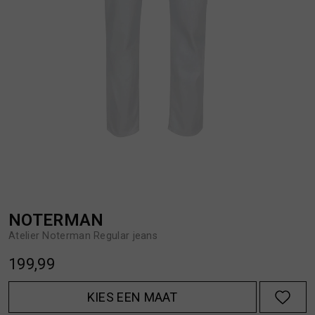
BROEKEN
JASSEN
HANDSCHOENEN
JEANS
HOEDEN
OVERHEMDEN
JASSEN
OVERSHIRTS
JEANS
POLO'S
NOTERMAN
Atelier Noterman Regular jeans
JUMPSUITS
SCHOENEN EN REGENLAARZEN
199,99
JURKEN
SHORTS
KIES EEN MAAT