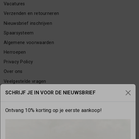
Vacatures
Verzenden en retourneren
Nieuwsbrief inschrijven
Spaarsysteem
Algemene voorwaarden
Herroepen
Privacy Policy
Over ons
Veelgestelde vragen
Contact
SCHRIJF JE IN VOOR DE NIEUWSBRIEF
Ontvang 10% korting op je eerste aankoop!
OPENINGSTIJDEN
Maandag
gesloten
Dinsdag
10:00 - 17:30