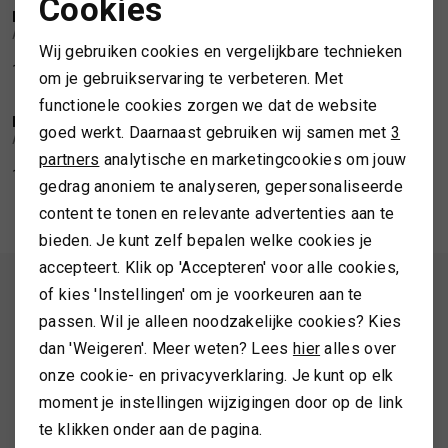
Cookies
NOTERMAN
NOTERMAN
Noodzakelijke cookies
1
/2
1
/2
Atelier Noterman Chino
Atelier Noterman Chino
SPORTKLEDING
Wij gebruiken cookies en vergelijkbare technieken
Personalisatie cookies
132,99
189,99
132,99
189,99
om je gebruikservaring te verbeteren. Met
TASSEN
functionele cookies zorgen we dat de website
Analytische cookies
NOTERMAN
NOTERMAN
1
/2
1
/2
goed werkt. Daarnaast gebruiken wij samen met
3
Atelier Noterman Chino
Atelier Noterman Chino
Marketing cookies
partners
analytische en marketingcookies om jouw
TOPS EN SHIRTS
199,99
219,99
gedrag anoniem te analyseren, gepersonaliseerde
content te tonen en relevante advertenties aan te
TRUIEN
bieden. Je kunt zelf bepalen welke cookies je
accepteert. Klik op 'Accepteren' voor alle cookies,
VESTEN
ALTIJD ALS EERSTE OP DE HOOGTE ZIJN?
of kies 'Instellingen' om je voorkeuren aan te
passen. Wil je alleen noodzakelijke cookies? Kies
Schrijf je in en ontvang 10% korting op je 1e bestelling
dan 'Weigeren'. Meer weten? Lees
hier
alles over
onze cookie- en privacyverklaring. Je kunt op elk
moment je instellingen wijzigingen door op de link
AANMELDEN
te klikken onder aan de pagina.