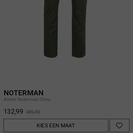
BROEKEN
JASSEN
HANDSCHOENEN
JEANS
HOEDEN
OVERHEMDEN
JASSEN
OVERSHIRTS
JEANS
POLO'S
NOTERMAN
Atelier Noterman Chino
JUMPSUITS
SCHOENEN EN REGENLAARZEN
132,99
189,99
JURKEN
SHORTS
KIES EEN MAAT