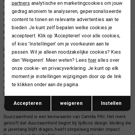
Marketing cookies
combinatie van Scandinavisch minimalisme en warme,
partners
analytische en marketingcookies om jouw
speelse vrouwelijkheid. Denk aan cleane lijnen, zorgvuldig
gedrag anoniem te analyseren, gepersonaliseerde
gekozen stoffen en tijdloze silhouetten die seizoen na
content te tonen en relevante advertenties aan te
seizoen relevant blijven. In plaats van snelle trends te volgen,
focust Camilla Pihl op essentiële basisstukken: jurken, blouses,
bieden. Je kunt zelf bepalen welke cookies je
breigoed, blazers en denim die je makkelijk kunt combineren
accepteert. Klik op 'Accepteren' voor alle cookies,
tot een compleet, gebalanceerde garderobe.
of kies 'Instellingen' om je voorkeuren aan te
Binnen het merk neemt
PIHL DENIM
een speciale plek in.
passen. Wil je alleen noodzakelijke cookies? Kies
Deze lijn draait om flatterende pasvormen, hoogwaardige
dan 'Weigeren'. Meer weten? Lees
hier
alles over
stoffen en verfijnde details, met als doel dat elke vrouw een
onze cookie- en privacyverklaring. Je kunt op elk
jeans vindt die aanvoelt alsof hij speciaal voor haar gemaakt
is. Daarnaast brengt Camilla Pihl ook een sieradenlijn uit,
moment je instellingen wijzigingen door op de link
waarmee het merk uitgroeit tot meer dan alleen kleding: het is
te klikken onder aan de pagina.
een lifestyle-universum voor vrouwen die bewust en stijlvol
leven.
Opslaan
Terug
Accepteren
weigeren
Instellen
DUURZAAMHEID EN TIJDLOOS DESIGN
Duurzaamheid is een kernwaarde van Camilla Pihl. Het merk
gelooft dat duurzaamheid begint bij tijdloos design: kleding die
je jarenlang blijft dragen, heeft simpelweg minder impact.