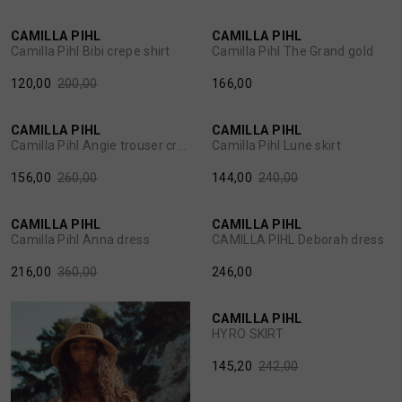
MUTSEN
SJAALS
CAMILLA PIHL
CAMILLA PIHL
1
/2
1
/2
Camilla Pihl Bibi crepe shirt
Camilla Pihl The Grand gold
REGENLAARZEN
SOKKEN
120,00
200,00
166,00
40%
40%
ROKKEN
T-SHIRTS
CAMILLA PIHL
CAMILLA PIHL
1
/2
1
/2
Camilla Pihl Angie trouser cream
Camilla Pihl Lune skirt
SCHOENEN
TASSEN EN RUGZAKKEN
156,00
260,00
144,00
240,00
40%
CAMILLA PIHL
CAMILLA PIHL
SHORTS
TRUIEN
1
/2
1
/2
Camilla Pihl Anna dress
CAMILLA PIHL Deborah dress
216,00
360,00
246,00
40%
SIERADEN
VESTEN
CAMILLA PIHL
1
/2
HYRO SKIRT
SJAALS
145,20
242,00
SOKKEN