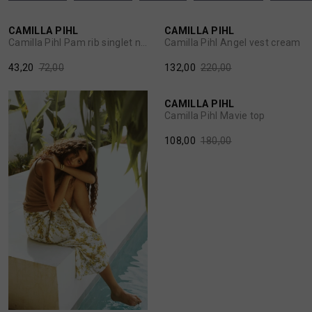
40%
40%
CAMILLA PIHL
CAMILLA PIHL
1
/2
1
/2
BROEKEN
JASSEN
Camilla Pihl Pam rib singlet navy
Camilla Pihl Angel vest cream
43,20
72,00
132,00
220,00
40%
HANDSCHOENEN
JEANS
CAMILLA PIHL
1
/2
Camilla Pihl Mavie top
HOEDEN
OVERHEMDEN
108,00
180,00
JASSEN
OVERSHIRTS
JEANS
POLO'S
JUMPSUITS
SCHOENEN EN REGENLAARZEN
JURKEN
SHORTS
40%