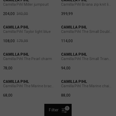
CAMILLA PIHL
CAMILLA PIHL
1
/2
1
/2
Camilla Pihl Miller jumpsuit
Camilla Pihl Briana zip knit light yellow
204,00
340,00
399,99
40%
CAMILLA PIHL
CAMILLA PIHL
1
/2
1
/2
Camilla Pihl Taylor light blue
Camilla Pihl The Small Double gold
108,00
179,99
114,00
CAMILLA PIHL
CAMILLA PIHL
1
/2
1
/2
Camilla Pihl The Pearl charm
Camilla Pihl The Small Triangle gold
78,00
94,00
CAMILLA PIHL
CAMILLA PIHL
1
/2
1
/2
Camilla Pihl The Marine bracelet gold
Camilla Pihl The Marine chain gold
68,00
88,00
1
Filter