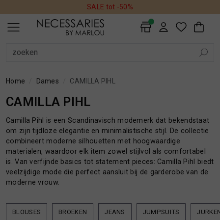
SALE tot -50%
ALLE DAMES
SALE
AVONDKLEDING
BADMODE
BEAUTY
BLAZERS
BLOUSES
BROEKEN
HANDSCHOENEN
HOEDEN
JASSEN
JEANS
JUMPSUITS
JURKEN
MUTSEN
REGENLAARZEN
ROKKEN
SCHOENEN
SHORTS
SIERADEN
SJAALS
SOKKEN
SPORTKLEDING
TASSEN
TOPS EN SHIRTS
TRUIEN
VESTEN
ALLE HEREN
SALE
ACCESSOIRES
BEAUTY
BROEKEN
COLBERTS
HOEDEN EN PETTEN
JASSEN
JEANS
OVERHEMDEN
OVERSHIRTS
POLO'S
SCHOENEN EN REGENLAARZEN
SHORTS
SJAALS
SOKKEN
T-SHIRTS
TASSEN EN RUGZAKKEN
TRUIEN
VESTEN
ALLE WONEN
HONDEN
INTERIEUR
KUSSENS
PLAIDS
DAMES
HEREN
DAMES
HEREN
WONEN
SALE
ALLE DAMES PRODUCTEN
ALLE HEREN PRODUCTEN
ALLE WONEN PRODUCTEN
DAMES
SALE PRODUCTEN
SALE PRODUCTEN
HONDEN
HEREN
Home
Dames
CAMILLA PIHL
CAMILLA PIHL
AVONDKLEDING
ACCESSOIRES
INTERIEUR
Camilla Pihl is een Scandinavisch modemerk dat bekendstaat
om zijn tijdloze elegantie en minimalistische stijl. De collectie
BADMODE
BEAUTY
KUSSENS
combineert moderne silhouetten met hoogwaardige
materialen, waardoor elk item zowel stijlvol als comfortabel
BEAUTY
BROEKEN
PLAIDS
is. Van verfijnde basics tot statement pieces: Camilla Pihl biedt
veelzijdige mode die perfect aansluit bij de garderobe van de
moderne vrouw.
BLAZERS
COLBERTS
BLOUSES
BROEKEN
JEANS
JUMPSUITS
JURKE
BLOUSES
HOEDEN EN PETTEN