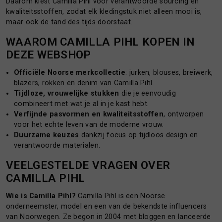
Daarom kiest Camilla Pihl voor verantwoorde sourcing en
kwaliteitsstoffen, zodat elk kledingstuk niet alleen mooi is,
maar ook de tand des tijds doorstaat.
WAAROM CAMILLA PIHL KOPEN IN
DEZE WEBSHOP
Officiële Noorse merkcollectie
: jurken, blouses, breiwerk,
blazers, rokken en denim van Camilla Pihl.
Tijdloze, vrouwelijke stukken
die je eenvoudig
combineert met wat je al in je kast hebt.
Verfijnde pasvormen en kwaliteitsstoffen
, ontworpen
voor het echte leven van de moderne vrouw.
Duurzame keuzes
dankzij focus op tijdloos design en
verantwoorde materialen.
VEELGESTELDE VRAGEN OVER
CAMILLA PIHL
Wie is Camilla Pihl?
Camilla Pihl is een Noorse
onderneemster, model en een van de bekendste influencers
van Noorwegen. Ze begon in 2004 met bloggen en lanceerde