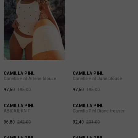
SPORTKLEDING
TASSEN
TOPS EN SHIRTS
50%
50%
TRUIEN
CAMILLA PIHL
CAMILLA PIHL
1
/2
1
/2
Camilla Pihl Arlene blouse
Camille Pihl June blouse
VESTEN
97,50
195,00
97,50
195,00
60%
60%
CAMILLA PIHL
CAMILLA PIHL
1
/2
1
/2
ABIGAIL KNIT
Camilla Pihl Diane trouser
96,80
242,00
92,40
231,00
40%