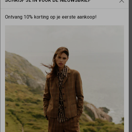
SCHRIJF JE IN VOOR DE NIEUWSBRIEF
Ontvang 10% korting op je eerste aankoop!
OPENINGSTIJDEN
Maandag
gesloten
Dinsdag
10:00 - 17:30
Woensdag
10:00 - 17:30
Donderdag
10:00 - 17:30
Vrijdag
10:00 - 17:30
Zaterdag
10:00 - 17:00
Zondag
gesloten
Over ons
Necessaries by Marlou
Onze partners