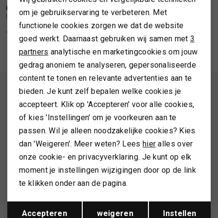
Personalisatie cookies
CAMILLA PIHL
om je gebruikservaring te verbeteren. Met
1
/2
Camilla Pihl Angie trouser cream
TASSEN
functionele cookies zorgen we dat de website
Analytische cookies
156,00
260,00
goed werkt. Daarnaast gebruiken wij samen met
3
Marketing cookies
TOPS EN SHIRTS
partners
analytische en marketingcookies om jouw
gedrag anoniem te analyseren, gepersonaliseerde
content te tonen en relevante advertenties aan te
TRUIEN
ALTIJD ALS EERSTE OP DE HOOGTE ZIJN?
bieden. Je kunt zelf bepalen welke cookies je
accepteert. Klik op 'Accepteren' voor alle cookies,
Schrijf je in en ontvang 10% korting op je 1e bestelling
VESTEN
of kies 'Instellingen' om je voorkeuren aan te
passen. Wil je alleen noodzakelijke cookies? Kies
dan 'Weigeren'. Meer weten? Lees
hier
alles over
AANMELDEN
onze cookie- en privacyverklaring. Je kunt op elk
moment je instellingen wijzigingen door op de link
Hoe we met je data omgaan? Bekijk dit in onze
te klikken onder aan de pagina.
privacyverklaring.
Opslaan
Terug
Accepteren
weigeren
Instellen
Meld je aan voor de nieuwsbrief