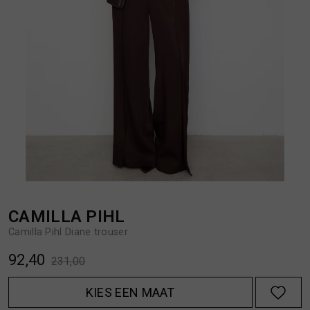
BROEKEN
JASSEN
HANDSCHOENEN
JEANS
HOEDEN
OVERHEMDEN
JASSEN
OVERSHIRTS
JEANS
POLO'S
CAMILLA PIHL
Camilla Pihl Diane trouser
JUMPSUITS
SCHOENEN EN REGENLAARZEN
92,40
231,00
JURKEN
SHORTS
KIES EEN MAAT