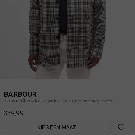
BROEKEN
JASSEN
HANDSCHOENEN
JEANS
HOEDEN
OVERHEMDEN
JASSEN
OVERSHIRTS
JEANS
POLO'S
BARBOUR
Barbour Check Rokig waterproof mac heritage check
JUMPSUITS
SCHOENEN EN REGENLAARZEN
339,99
JURKEN
SHORTS
KIES EEN MAAT