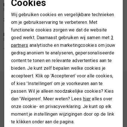
Cookies
BARBOUR
BARBOUR
Noodzakelijke cookies
1
/2
1
/2
Barbour reversible Kemble showerproof jacket
Barbour Classic Beaufort wax jacket navy
SPORTKLEDING
Wij gebruiken cookies en vergelijkbare technieken
Personalisatie cookies
231,99
289,99
399,99
om je gebruikservaring te verbeteren. Met
TASSEN
functionele cookies zorgen we dat de website
Analytische cookies
BARBOUR
BARBOUR
1
/2
1
/2
goed werkt. Daarnaast gebruiken wij samen met
3
Barbour Polarquilt zip-in bodywarmer
Barbour Wax Thornproof dressing
Marketing cookies
partners
analytische en marketingcookies om jouw
TOPS EN SHIRTS
144,99
24,99
gedrag anoniem te analyseren, gepersonaliseerde
content te tonen en relevante advertenties aan te
TRUIEN
bieden. Je kunt zelf bepalen welke cookies je
accepteert. Klik op 'Accepteren' voor alle cookies,
VESTEN
ALTIJD ALS EERSTE OP DE HOOGTE ZIJN?
of kies 'Instellingen' om je voorkeuren aan te
passen. Wil je alleen noodzakelijke cookies? Kies
Schrijf je in en ontvang 10% korting op je 1e bestelling
dan 'Weigeren'. Meer weten? Lees
hier
alles over
onze cookie- en privacyverklaring. Je kunt op elk
moment je instellingen wijzigingen door op de link
AANMELDEN
te klikken onder aan de pagina.