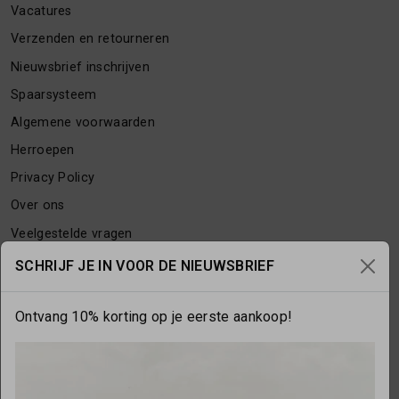
Vacatures
Verzenden en retourneren
Nieuwsbrief inschrijven
Spaarsysteem
Algemene voorwaarden
Herroepen
Privacy Policy
Over ons
Veelgestelde vragen
Contact
SCHRIJF JE IN VOOR DE NIEUWSBRIEF
Ontvang 10% korting op je eerste aankoop!
OPENINGSTIJDEN
Maandag
gesloten
Dinsdag
10:00 - 17:30