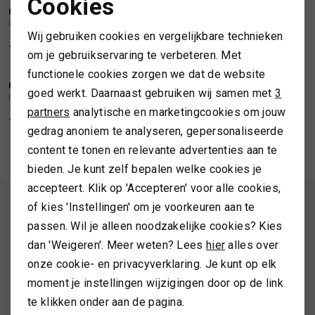
Cookies
CAMILLA PIHL
CAMILLA PIHL
Noodzakelijke cookies
1
/2
1
/2
Camilla Pihl The Grand gold
Camilla Pihl The Small Double gold
SPORTKLEDING
Wij gebruiken cookies en vergelijkbare technieken
Personalisatie cookies
166,00
114,00
om je gebruikservaring te verbeteren. Met
TASSEN
functionele cookies zorgen we dat de website
Analytische cookies
CAMILLA PIHL
CAMILLA PIHL
1
/2
1
/2
goed werkt. Daarnaast gebruiken wij samen met
3
Camilla Pihl The Pearl charm
Camilla Pihl The Small Triangle gold
Marketing cookies
partners
analytische en marketingcookies om jouw
TOPS EN SHIRTS
78,00
94,00
gedrag anoniem te analyseren, gepersonaliseerde
content te tonen en relevante advertenties aan te
TRUIEN
bieden. Je kunt zelf bepalen welke cookies je
accepteert. Klik op 'Accepteren' voor alle cookies,
VESTEN
ALTIJD ALS EERSTE OP DE HOOGTE ZIJN?
of kies 'Instellingen' om je voorkeuren aan te
passen. Wil je alleen noodzakelijke cookies? Kies
Schrijf je in en ontvang 10% korting op je 1e bestelling
dan 'Weigeren'. Meer weten? Lees
hier
alles over
onze cookie- en privacyverklaring. Je kunt op elk
moment je instellingen wijzigingen door op de link
AANMELDEN
te klikken onder aan de pagina.