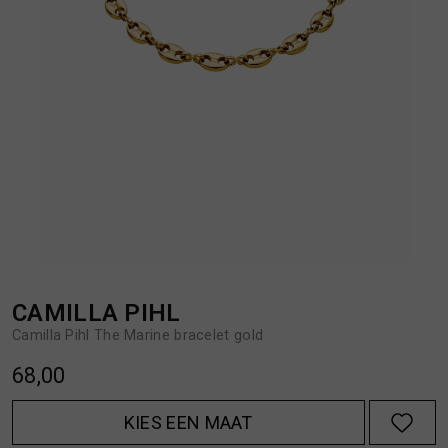
BROEKEN
JASSEN
HANDSCHOENEN
JEANS
HOEDEN
OVERHEMDEN
JASSEN
OVERSHIRTS
JEANS
POLO'S
CAMILLA PIHL
Camilla Pihl The Marine bracelet gold
JUMPSUITS
SCHOENEN EN REGENLAARZEN
68,00
JURKEN
SHORTS
KIES EEN MAAT