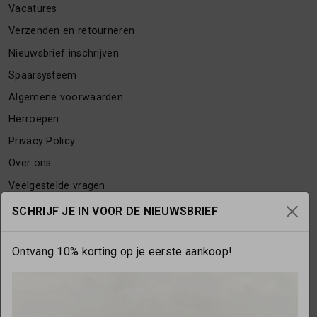
Vacatures
Verzenden en retourneren
Nieuwsbrief inschrijven
Spaarsysteem
Algemene voorwaarden
Herroepen
Privacy Policy
Over ons
Veelgestelde vragen
Contact
SCHRIJF JE IN VOOR DE NIEUWSBRIEF
Ontvang 10% korting op je eerste aankoop!
OPENINGSTIJDEN
Maandag
gesloten
Dinsdag
10:00 - 17:30