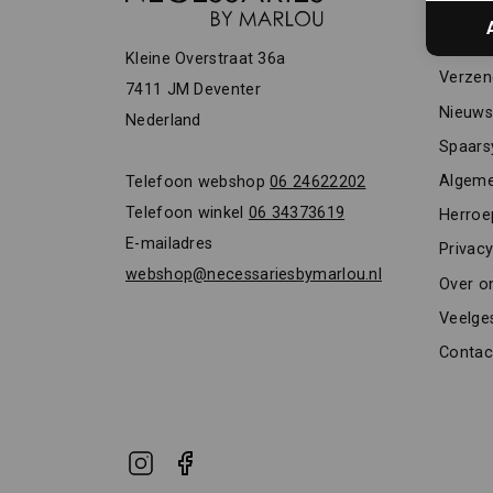
KLAN
Vacatu
Kleine Overstraat 36a
Verzen
7411 JM Deventer
Nieuwsb
Nederland
Spaars
Algeme
Telefoon webshop
06 24622202
Telefoon winkel
06 34373619
Herroe
E-mailadres
Privacy
webshop@necessariesbymarlou.nl
Over o
Veelge
Contac