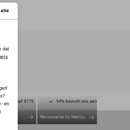
atie
e dat
ners
gen'
es?
enden vanaf €175
94% beveelt ons aan
e- en
n
Necessaries by Marlou