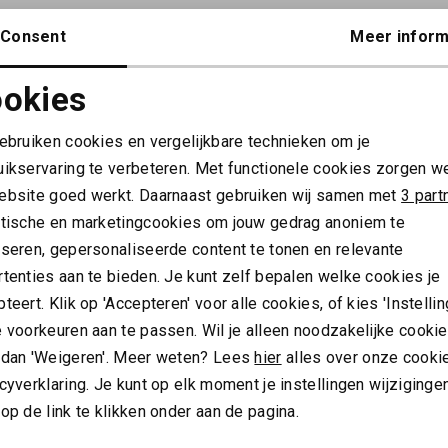
Consent
Meer inform
okies
Noodzakelijke cookies
Personalisatie cookies
ALTIJD ALS EERSTE OP DE HOOGTE ZIJN?
gebruiken cookies en vergelijkbare technieken om je
uikservaring te verbeteren. Met functionele cookies zorgen w
Schrijf je in en ontvang 10% korting op je 1e bestelling
Analytische cookies
Marketing cookies
ebsite goed werkt. Daarnaast gebruiken wij samen met
3 part
AANMELDEN
ytische en marketingcookies om jouw gedrag anoniem te
yseren, gepersonaliseerde content te tonen en relevante
Hoe we met je data omgaan? Bekijk dit in onze
tenties aan te bieden. Je kunt zelf bepalen welke cookies je
privacyverklaring.
teert. Klik op 'Accepteren' voor alle cookies, of kies 'Instellin
 voorkeuren aan te passen. Wil je alleen noodzakelijke cooki
Meld je aan voor de nieuwsbrief
Gratis verz
 dan 'Weigeren'. Meer weten? Lees
hier
alles over onze cooki
cyverklaring. Je kunt op elk moment je instellingen wijziginge
Over ons
op de link te klikken onder aan de pagina.