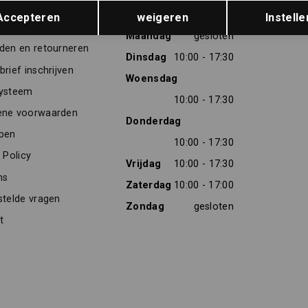
Opslaan
Terug
TENSERVICE
OPENINGSTIJDEN
Accepteren
weigeren
Instelle
res
Maandag
gesloten
den en retourneren
Dinsdag
10:00 - 17:30
rief inschrijven
Woensdag
ysteem
10:00 - 17:30
ne voorwaarden
Donderdag
pen
10:00 - 17:30
 Policy
Vrijdag
10:00 - 17:30
ns
Zaterdag
10:00 - 17:00
stelde vragen
Zondag
gesloten
t