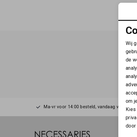
Co
Wij 
gebr
de w
anal
anal
adver
accep
om je
Ma-vr voor 14:00 besteld, vandaag verstuurd
Kies
priva
door 