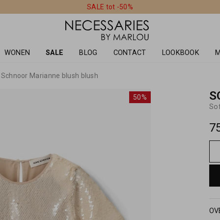
SALE tot -50%
WONEN
SALE
BLOG
CONTACT
LOOKBOOK
M
 Schnoor Marianne blush blush
S
50%
So
7
OV