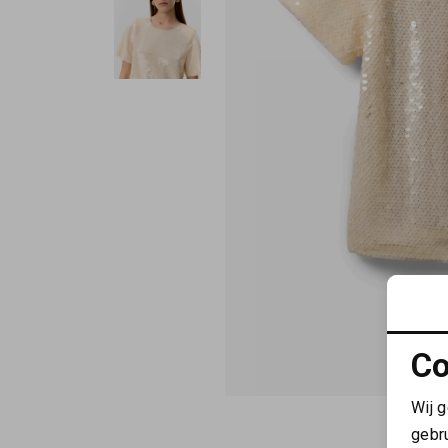
Co
Wij 
gebr