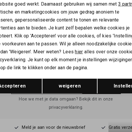
NIEUW
ebsite goed werkt. Daarnaast gebruiken wij samen met
3 part
ytische en marketingcookies om jouw gedrag anoniem te
 SCHNOOR
SOFIE SCHNOOR
yseren, gepersonaliseerde content te tonen en relevante
Schnoor Janetspo Top
Sofie Schnoor Agnetaspo Top
tenties aan te bieden. Je kunt zelf bepalen welke cookies je
47,99
teert. Klik op 'Accepteren' voor alle cookies, of kies 'Instellin
 voorkeuren aan te passen. Wil je alleen noodzakelijke cooki
 dan 'Weigeren'. Meer weten? Lees
hier
alles over onze cooki
cyverklaring. Je kunt op elk moment je instellingen wijziginge
ALTIJD ALS EERSTE OP DE HOOGTE ZIJN?
op de link te klikken onder aan de pagina.
Schrijf je in en ontvang 10% korting op je 1e bestelling
Opslaan
Terug
Accepteren
weigeren
Instelle
AANMELDEN
Hoe we met je data omgaan? Bekijk dit in onze
privacyverklaring.
Meld je aan voor de nieuwsbrief
Gratis verz