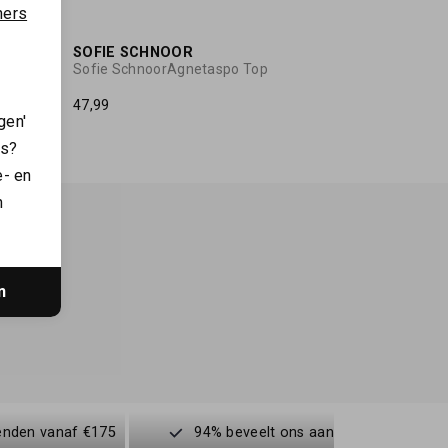
NIEUW
NIEUW
ners
SOFIE SCHNOOR
Sofie SchnoorAgnetaspo Top
47,99
gen'
es?
e- en
n
n
enden vanaf €175
94% beveelt ons aan