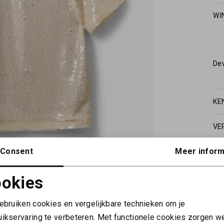
WI
De
KE
VE
Consent
Meer inform
okies
Noodzakelijke cookies
Personalisatie cookies
gebruiken cookies en vergelijkbare technieken om je
uikservaring te verbeteren. Met functionele cookies zorgen w
Analytische cookies
Marketing cookies