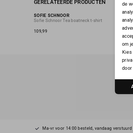
GERELATEERDE PRODUCTEN
NIEUW
de w
anal
SOFIE SCHNOOR
SOFIE
anal
Sofie Schnoor Tea boatneck t-shirt
Sofie 
adver
109,99
54,99
accep
om je
Kies
priva
door 
Ma-vr voor 14:00 besteld, vandaag verstuurd