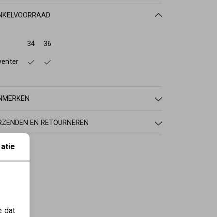
NKELVOORRAAD
34
36
venter
NMERKEN
RZENDEN EN RETOURNEREN
atie
e dat