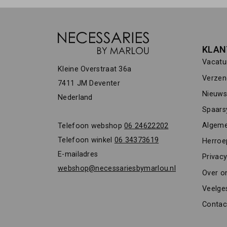
KLAN
Vacatu
Kleine Overstraat 36a
Verzen
7411 JM Deventer
Nieuwsb
Nederland
Spaars
Algeme
Telefoon webshop
06 24622202
Telefoon winkel
06 34373619
Herroe
E-mailadres
Privacy
webshop@necessariesbymarlou.nl
Over o
Veelge
Contac