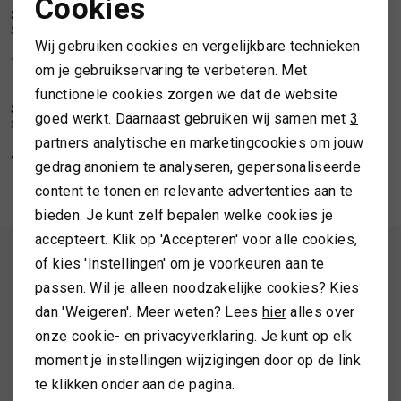
Cookies
SOFIE SCHNOOR
SOFIE SCHNOOR
Noodzakelijke cookies
1
/2
1
/2
Sofie Schnoor Tea boatneck t-shirt
Sofie Schnoor Janetspo Top
TASSEN
Wij gebruiken cookies en vergelijkbare technieken
Personalisatie cookies
109,99
54,99
om je gebruikservaring te verbeteren. Met
NIEUW
NIEUW
TOPS EN SHIRTS
functionele cookies zorgen we dat de website
Analytische cookies
SOFIE SCHNOOR
SOFIE SCHNOOR
1
/2
1
/2
goed werkt. Daarnaast gebruiken wij samen met
3
Sofie Schnoor Agnetaspo Top
Sofie SchnoorAgnetaspo Top
Marketing cookies
partners
analytische en marketingcookies om jouw
TRUIEN
47,99
47,99
gedrag anoniem te analyseren, gepersonaliseerde
content te tonen en relevante advertenties aan te
VESTEN
bieden. Je kunt zelf bepalen welke cookies je
accepteert. Klik op 'Accepteren' voor alle cookies,
ALTIJD ALS EERSTE OP DE HOOGTE ZIJN?
of kies 'Instellingen' om je voorkeuren aan te
passen. Wil je alleen noodzakelijke cookies? Kies
Schrijf je in en ontvang 10% korting op je 1e bestelling
dan 'Weigeren'. Meer weten? Lees
hier
alles over
onze cookie- en privacyverklaring. Je kunt op elk
moment je instellingen wijzigingen door op de link
AANMELDEN
te klikken onder aan de pagina.