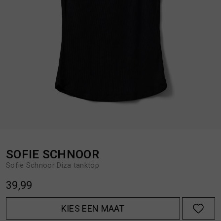
BROEKEN
JASSEN
HANDSCHOENEN
JEANS
HOEDEN
OVERHEMDEN
JASSEN
OVERSHIRTS
JEANS
POLO'S
SOFIE SCHNOOR
Sofie Schnoor Diza tanktop
JUMPSUITS
SCHOENEN EN REGENLAARZEN
39,99
JURKEN
SHORTS
KIES EEN MAAT