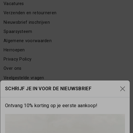
Vacatures
Verzenden en retourneren
Nieuwsbrief inschrijven
Spaarsysteem
Algemene voorwaarden
Herroepen
Privacy Policy
Over ons
Veelgestelde vragen
Contact
SCHRIJF JE IN VOOR DE NIEUWSBRIEF
Ontvang 10% korting op je eerste aankoop!
OPENINGSTIJDEN
Maandag
gesloten
Dinsdag
10:00 - 17:30