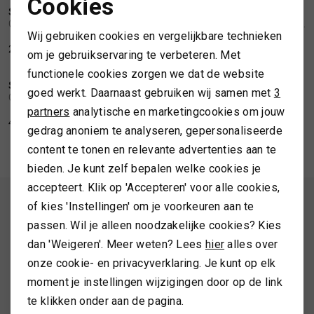
Cookies
SIR REDMAN
SIR REDMAN
Noodzakelijke cookies
1
/2
1
/2
CUFFLINKS PAISLEY CEREMONY
CUFFLINKS CHARMING CHAMBRE BRIQUE
TASSEN
Wij gebruiken cookies en vergelijkbare technieken
Personalisatie cookies
29,95
29,95
om je gebruikservaring te verbeteren. Met
TOPS EN SHIRTS
functionele cookies zorgen we dat de website
Analytische cookies
SIR REDMAN
SIR REDMAN
1
/2
1
/2
goed werkt. Daarnaast gebruiken wij samen met
3
CUFFLINKS LOUIS
CUFFLINKS JULES
Marketing cookies
partners
analytische en marketingcookies om jouw
TRUIEN
49,95
49,95
gedrag anoniem te analyseren, gepersonaliseerde
content te tonen en relevante advertenties aan te
VESTEN
bieden. Je kunt zelf bepalen welke cookies je
accepteert. Klik op 'Accepteren' voor alle cookies,
ALTIJD ALS EERSTE OP DE HOOGTE ZIJN?
of kies 'Instellingen' om je voorkeuren aan te
passen. Wil je alleen noodzakelijke cookies? Kies
Schrijf je in en ontvang 10% korting op je 1e bestelling
dan 'Weigeren'. Meer weten? Lees
hier
alles over
onze cookie- en privacyverklaring. Je kunt op elk
moment je instellingen wijzigingen door op de link
AANMELDEN
te klikken onder aan de pagina.