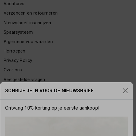
Vacatures
Verzenden en retourneren
Nieuwsbrief inschrijven
Spaarsysteem
Algemene voorwaarden
Herroepen
Privacy Policy
Over ons
Veelgestelde vragen
Contact
SCHRIJF JE IN VOOR DE NIEUWSBRIEF
Ontvang 10% korting op je eerste aankoop!
OPENINGSTIJDEN
Maandag
gesloten
Dinsdag
10:00 - 17:30