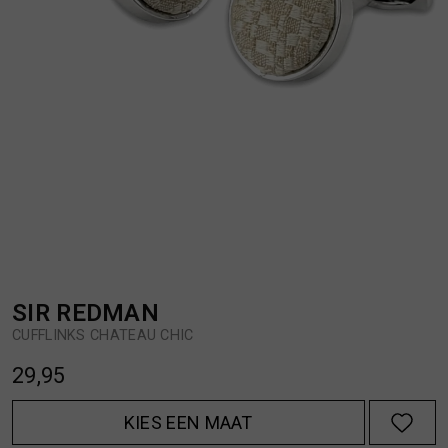
BROEKEN
JASSEN
HANDSCHOENEN
JEANS
HOEDEN
OVERHEMDEN
JASSEN
OVERSHIRTS
JEANS
POLO'S
SIR REDMAN
CUFFLINKS CHATEAU CHIC
JUMPSUITS
SCHOENEN EN REGENLAARZEN
29,95
JURKEN
SHORTS
KIES EEN MAAT