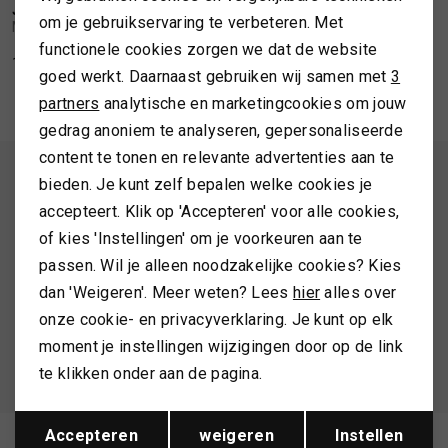
Personalisatie cookies
JOHN HANLY
JOHN HANLY
1
/2
1
/1
om je gebruikservaring te verbeteren. Met
MERINO WOOL CASHMERE TROW (136x180)
MERINO LAMBSWOOL THROW (150x200)
TASSEN
functionele cookies zorgen we dat de website
Analytische cookies
169,99
149,99
goed werkt. Daarnaast gebruiken wij samen met
3
Marketing cookies
partners
analytische en marketingcookies om jouw
TOPS EN SHIRTS
gedrag anoniem te analyseren, gepersonaliseerde
content te tonen en relevante advertenties aan te
TRUIEN
ALTIJD ALS EERSTE OP DE HOOGTE ZIJN?
bieden. Je kunt zelf bepalen welke cookies je
accepteert. Klik op 'Accepteren' voor alle cookies,
Schrijf je in en ontvang 10% korting op je 1e bestelling
VESTEN
of kies 'Instellingen' om je voorkeuren aan te
passen. Wil je alleen noodzakelijke cookies? Kies
dan 'Weigeren'. Meer weten? Lees
hier
alles over
AANMELDEN
onze cookie- en privacyverklaring. Je kunt op elk
moment je instellingen wijzigingen door op de link
Hoe we met je data omgaan? Bekijk dit in onze
te klikken onder aan de pagina.
privacyverklaring.
Opslaan
Terug
Accepteren
weigeren
Instellen
Meld je aan voor de nieuwsbrief