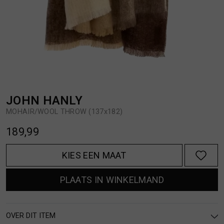
BROEKEN
JASSEN
HANDSCHOENEN
JEANS
HOEDEN
OVERHEMDEN
JOHN HANLY
MOHAIR/WOOL THROW (137x182)
JASSEN
OVERSHIRTS
189,99
JEANS
POLO'S
KIES EEN MAAT
JUMPSUITS
SCHOENEN EN REGENLAARZEN
PLAATS IN WINKELMAND
JURKEN
SHORTS
OVER DIT ITEM