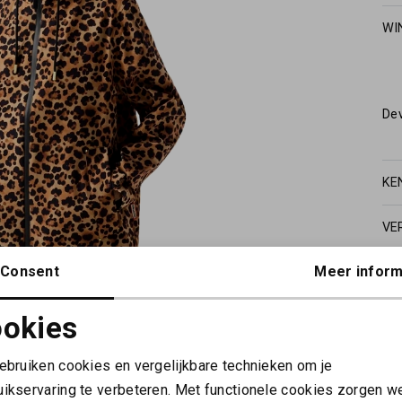
WI
De
KE
VE
Consent
Meer inform
okies
Noodzakelijke cookies
Personalisatie cookies
gebruiken cookies en vergelijkbare technieken om je
uikservaring te verbeteren. Met functionele cookies zorgen w
Analytische cookies
Marketing cookies