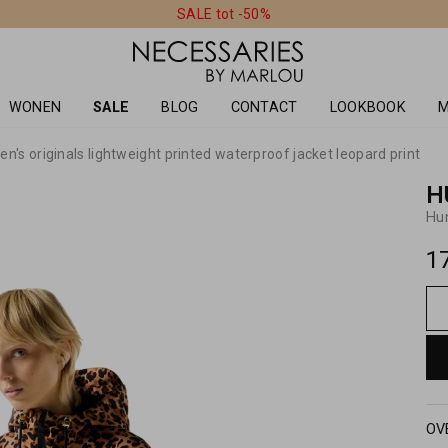
SALE tot -50%
WONEN
SALE
BLOG
CONTACT
LOOKBOOK
M
's originals lightweight printed waterproof jacket leopard print
H
1
OV