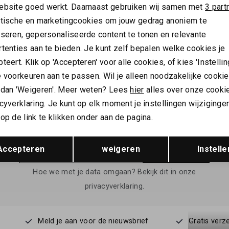
ebsite goed werkt. Daarnaast gebruiken wij samen met
3 part
ytische en marketingcookies om jouw gedrag anoniem te
ER
HUNTER
yseren, gepersonaliseerde content te tonen en relevante
Hunter Women's originals lightweight waterproof jacket
tenties aan te bieden. Je kunt zelf bepalen welke cookies je
230,00
teert. Klik op 'Accepteren' voor alle cookies, of kies 'Instellin
 voorkeuren aan te passen. Wil je alleen noodzakelijke cooki
 dan 'Weigeren'. Meer weten? Lees
hier
alles over onze cooki
cyverklaring. Je kunt op elk moment je instellingen wijziginge
ALTIJD ALS EERSTE OP DE HOOGTE ZIJN?
op de link te klikken onder aan de pagina.
Schrijf je in en ontvang 10% korting op je 1e bestelling
Opslaan
Terug
Accepteren
weigeren
Instelle
AANMELDEN
Hoe we met je data omgaan? Bekijk dit in onze
privacyverklaring.
Meld je aan voor de nieuwsbrief
Gratis verz