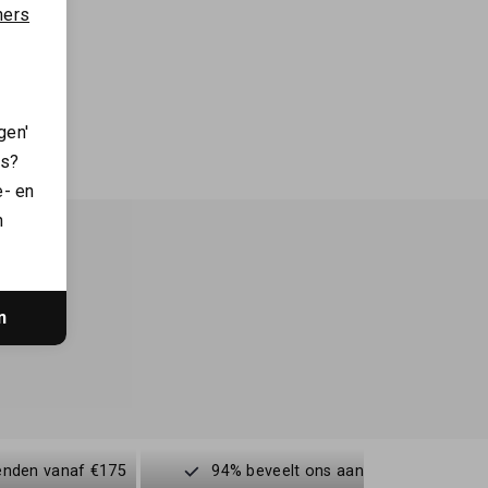
ners
Hunter Women's originals rain mac warm sand
gen'
es?
e- en
n
n
enden vanaf €175
94% beveelt ons aan