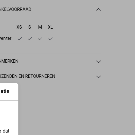
NKELVOORRAAD
XS
S
M
XL
venter
NMERKEN
RZENDEN EN RETOURNEREN
atie
e dat