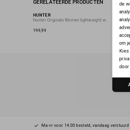
GERELATEERDE PRODUCTEN
de w
anal
HUNTER
HUNT
anal
Hunter Originals Women lightweight waterproof jacket
adver
199,99
160,00
accep
om je
Kies
priva
door 
Ma-vr voor 14:00 besteld, vandaag verstuurd