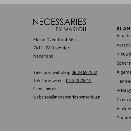
KLAN
Vacatu
Kleine Overstraat 36a
Verzen
7411 JM Deventer
Nieuwsb
Nederland
Spaars
Algeme
Telefoon webshop
06 24622202
Telefoon winkel
06 34373619
Herroe
E-mailadres
Privacy
webshop@necessariesbymarlou.nl
Over o
Veelge
Contac