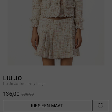
BROEKEN
JASSEN
HANDSCHOENEN
JEANS
HOEDEN
OVERHEMDEN
JASSEN
OVERSHIRTS
JEANS
POLO'S
LIU.JO
Liu Jo Jacket shiny beige
JUMPSUITS
SCHOENEN EN REGENLAARZEN
136,00
339,99
JURKEN
SHORTS
KIES EEN MAAT