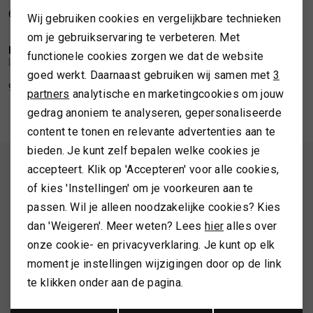
60,00
149,99
107,96
269,90
Wij gebruiken cookies en vergelijkbare technieken
SALE
Personalisatie cookies
TASSEN
om je gebruikservaring te verbeteren. Met
LIU.JO
LIU.JO
functionele cookies zorgen we dat de website
1
/2
1
/2
Analytische cookies
Liu Jo Jacket navetta boucle
Liu Jo Knit skirt with sequins
TOPS EN SHIRTS
goed werkt. Daarnaast gebruiken wij samen met
3
Marketing cookies
96,00
239,99
159,99
partners
analytische en marketingcookies om jouw
gedrag anoniem te analyseren, gepersonaliseerde
TRUIEN
content te tonen en relevante advertenties aan te
bieden. Je kunt zelf bepalen welke cookies je
VESTEN
ALTIJD ALS EERSTE OP DE HOOGTE ZIJN?
accepteert. Klik op 'Accepteren' voor alle cookies,
of kies 'Instellingen' om je voorkeuren aan te
Schrijf je in en ontvang 10% korting op je 1e bestelling
passen. Wil je alleen noodzakelijke cookies? Kies
dan 'Weigeren'. Meer weten? Lees
hier
alles over
onze cookie- en privacyverklaring. Je kunt op elk
AANMELDEN
moment je instellingen wijzigingen door op de link
te klikken onder aan de pagina.
Hoe we met je data omgaan? Bekijk dit in onze
privacyverklaring.
Opslaan
Terug