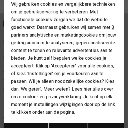
Wij gebruiken cookies en vergelijkbare technieken
MUTSEN
SJAALS
Meld je aan voor de nieuwsbrief
Personalisatie cookies
om je gebruikservaring te verbeteren. Met
functionele cookies zorgen we dat de website
Analytische cookies
REGENLAARZEN
SOKKEN
goed werkt. Daarnaast gebruiken wij samen met
3
Marketing cookies
partners
analytische en marketingcookies om jouw
ROKKEN
T-SHIRTS
Kleine Overstraat 36a
gedrag anoniem te analyseren, gepersonaliseerde
7411 JM Deventer
content te tonen en relevante advertenties aan te
SCHOENEN
TASSEN EN RUGZAKKEN
Nederland
bieden. Je kunt zelf bepalen welke cookies je
accepteert. Klik op 'Accepteren' voor alle cookies,
of kies 'Instellingen' om je voorkeuren aan te
Telefoon webshop
06 24622202
SHORTS
TRUIEN
passen. Wil je alleen noodzakelijke cookies? Kies
Telefoon winkel
06 34373619
dan 'Weigeren'. Meer weten? Lees
hier
alles over
E-mailadres
webshop@necessariesbymarlou.nl
SIERADEN
VESTEN
onze cookie- en privacyverklaring. Je kunt op elk
KLANTENSERVICE
moment je instellingen wijzigingen door op de link
SJAALS
Vacatures
te klikken onder aan de pagina.
Verzenden en retourneren
Opslaan
SOKKEN
Terug