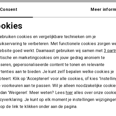
Consent
Meer inform
okies
Noodzakelijke cookies
Personalisatie cookies
ALTIJD ALS EERSTE OP DE HOOGTE ZIJN?
gebruiken cookies en vergelijkbare technieken om je
uikservaring te verbeteren. Met functionele cookies zorgen w
Schrijf je in en ontvang 10% korting op je 1e bestelling
Analytische cookies
Marketing cookies
ebsite goed werkt. Daarnaast gebruiken wij samen met
3 part
AANMELDEN
ytische en marketingcookies om jouw gedrag anoniem te
yseren, gepersonaliseerde content te tonen en relevante
Hoe we met je data omgaan? Bekijk dit in onze
tenties aan te bieden. Je kunt zelf bepalen welke cookies je
privacyverklaring.
teert. Klik op 'Accepteren' voor alle cookies, of kies 'Instellin
 voorkeuren aan te passen. Wil je alleen noodzakelijke cooki
Meld je aan voor de nieuwsbrief
Gratis verz
 dan 'Weigeren'. Meer weten? Lees
hier
alles over onze cooki
cyverklaring. Je kunt op elk moment je instellingen wijziginge
Over ons
op de link te klikken onder aan de pagina.