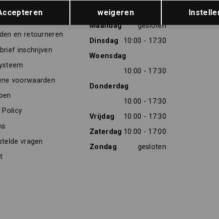
Opslaan
Terug
TENSERVICE
OPENINGSTIJDEN
Accepteren
weigeren
Instelle
res
Maandag
gesloten
den en retourneren
Dinsdag
10:00 - 17:30
rief inschrijven
Woensdag
ysteem
10:00 - 17:30
ne voorwaarden
Donderdag
pen
10:00 - 17:30
 Policy
Vrijdag
10:00 - 17:30
ns
Zaterdag
10:00 - 17:00
stelde vragen
Zondag
gesloten
t