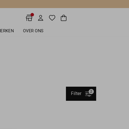
ERKEN
OVER ONS
2
Filter