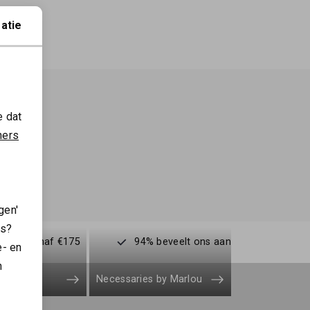
atie
e dat
ners
gen'
es?
enden vanaf €175
94% beveelt ons aan
e- en
n
Necessaries by Marlou