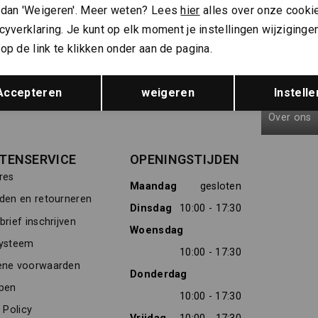
 dan 'Weigeren'. Meer weten? Lees
hier
alles over onze cooki
Hoe we met je data omgaan? Bekijk dit in onze
cyverklaring. Je kunt op elk moment je instellingen wijziginge
privacyverklaring.
op de link te klikken onder aan de pagina.
Opslaan
Terug
Meld je aan voor de nieuwsbrief
Gratis verz
Accepteren
weigeren
Instelle
Over ons
TENSERVICE
OPENINGSTIJDEN
res
Maandag
gesloten
den en retourneren
Dinsdag
10:00 - 17:30
rief inschrijven
Woensdag
ysteem
10:00 - 17:30
ne voorwaarden
Donderdag
pen
10:00 - 17:30
 Policy