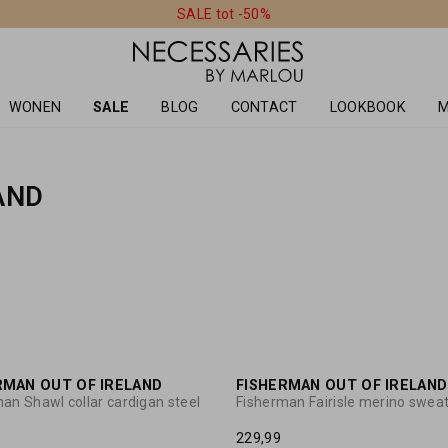
SALE tot -50%
WONEN
SALE
BLOG
CONTACT
LOOKBOOK
M
AND
RMAN OUT OF IRELAND
FISHERMAN OUT OF IRELAND
an Shawl collar cardigan steel
Fisherman Fairisle merino swea
229,99