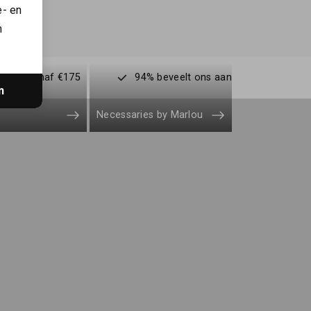
e- en
n
enden vanaf €175
94% beveelt ons aan
n
Necessaries by Marlou