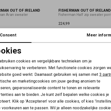
RMAN OUT OF IRELAND
FISHERMAN OUT OF IRELAND
man Aran sweater
Fisherman Half zip sweater por
224,99
Consent
Meer inform
RMAN OUT OF IRELAND
Fisherman Seed stitch zip neck sweater
okies
Noodzakelijke cookies
Personalisatie cookies
gebruiken cookies en vergelijkbare technieken om je
uikservaring te verbeteren. Met functionele cookies zorgen w
Analytische cookies
Marketing cookies
ebsite goed werkt. Daarnaast gebruiken wij samen met
3 part
ytische en marketingcookies om jouw gedrag anoniem te
ALTIJD ALS EERSTE OP DE HOOGTE ZIJN?
yseren, gepersonaliseerde content te tonen en relevante
tenties aan te bieden. Je kunt zelf bepalen welke cookies je
Schrijf je in en ontvang 10% korting op je 1e bestelling
teert. Klik op 'Accepteren' voor alle cookies, of kies 'Instellin
AANMELDEN
 voorkeuren aan te passen. Wil je alleen noodzakelijke cooki