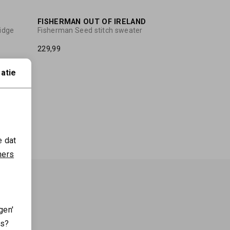
FISHERMAN OUT OF IRELAND
ridge
Fisherman Seed stitch sweater
229,99
atie
e dat
ners
gen'
es?