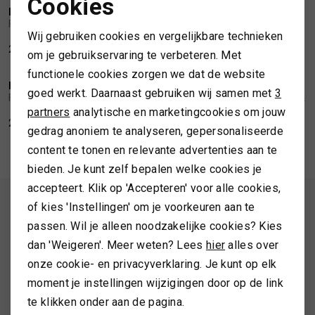
Cookies
FISHERMAN OUT OF IRELAND
FISHERMAN OUT OF IRELAND
Noodzakelijke cookies
1
/2
1
/2
Fisherman Shawl collar cardigan steel
Fisherman Fairisle merino sweater
TASSEN
Wij gebruiken cookies en vergelijkbare technieken
Personalisatie cookies
214,99
229,99
om je gebruikservaring te verbeteren. Met
TOPS EN SHIRTS
functionele cookies zorgen we dat de website
Analytische cookies
FISHERMAN OUT OF IRELAND
FISHERMAN OUT OF IRELAND
1
/2
1
/2
goed werkt. Daarnaast gebruiken wij samen met
3
Fisherman Toggle sweater navy slate
Fisherman Saddle shoulder sweater
Marketing cookies
partners
analytische en marketingcookies om jouw
TRUIEN
249,99
209,99
gedrag anoniem te analyseren, gepersonaliseerde
content te tonen en relevante advertenties aan te
VESTEN
bieden. Je kunt zelf bepalen welke cookies je
accepteert. Klik op 'Accepteren' voor alle cookies,
ALTIJD ALS EERSTE OP DE HOOGTE ZIJN?
of kies 'Instellingen' om je voorkeuren aan te
passen. Wil je alleen noodzakelijke cookies? Kies
Schrijf je in en ontvang 10% korting op je 1e bestelling
dan 'Weigeren'. Meer weten? Lees
hier
alles over
onze cookie- en privacyverklaring. Je kunt op elk
moment je instellingen wijzigingen door op de link
AANMELDEN
te klikken onder aan de pagina.