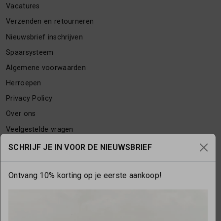
Vacatures
Verzenden en retourneren
Nieuwsbrief inschrijven
Spaarsysteem
Algemene voorwaarden
Herroepen
Privacy Policy
Over ons
Veelgestelde vragen
Contact
SCHRIJF JE IN VOOR DE NIEUWSBRIEF
Ontvang 10% korting op je eerste aankoop!
OPENINGSTIJDEN
Maandag
gesloten
Dinsdag
10:00 - 17:30