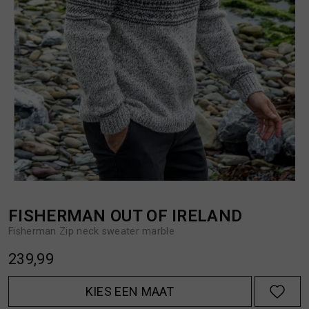
BROEKEN
JASSEN
HANDSCHOENEN
JEANS
HOEDEN
OVERHEMDEN
JASSEN
OVERSHIRTS
JEANS
POLO'S
FISHERMAN OUT OF IRELAND
Fisherman Zip neck sweater marble
JUMPSUITS
SCHOENEN EN REGENLAARZEN
239,99
JURKEN
SHORTS
KIES EEN MAAT