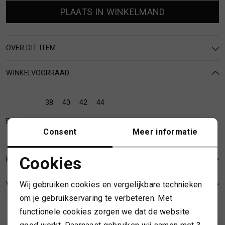
MUTSEN
SJAALS
PLAATS IN WINKELMAND
REGENLAARZEN
SOKKEN
OVER DIT ITEM
ROKKEN
T-SHIRTS
WINKELVOORRAAD
SCHOENEN
TASSEN EN RUGZAKKEN
38
40
42
44
Deventer
SHORTS
TRUIEN
Consent
Meer informatie
Cookies
SIERADEN
VESTEN
KENMERKEN
Noodzakelijke cookies
Wij gebruiken cookies en vergelijkbare technieken
VERZENDEN EN RETOURNEREN
SJAALS
Personalisatie cookies
om je gebruikservaring te verbeteren. Met
functionele cookies zorgen we dat de website
Analytische cookies
SOKKEN