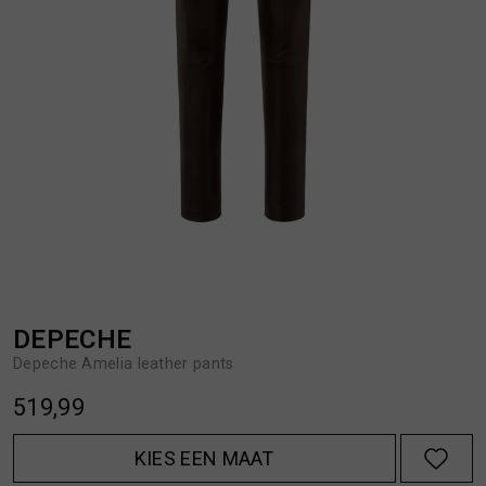
BROEKEN
JASSEN
HANDSCHOENEN
JEANS
HOEDEN
OVERHEMDEN
JASSEN
OVERSHIRTS
JEANS
POLO'S
DEPECHE
Depeche Amelia leather pants
JUMPSUITS
SCHOENEN EN REGENLAARZEN
519,99
JURKEN
SHORTS
KIES EEN MAAT