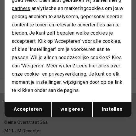
goed werkt. Daarnaast gebruiken wij samen met
3
Marketing cookies
ALTIJD ALS EERSTE OP DE HOOGTE ZIJN?
partners
analytische en marketingcookies om jouw
TASSEN
gedrag anoniem te analyseren, gepersonaliseerde
Schrijf je in en ontvang 10% korting op je 1e bestelling
content te tonen en relevante advertenties aan te
TOPS EN SHIRTS
bieden. Je kunt zelf bepalen welke cookies je
accepteert. Klik op 'Accepteren' voor alle cookies,
AANMELDEN
of kies 'Instellingen' om je voorkeuren aan te
TRUIEN
passen. Wil je alleen noodzakelijke cookies? Kies
Hoe we met je data omgaan? Bekijk dit in onze
dan 'Weigeren'. Meer weten? Lees
hier
alles over
VESTEN
privacyverklaring.
onze cookie- en privacyverklaring. Je kunt op elk
moment je instellingen wijzigingen door op de link
Meld je aan voor de nieuwsbrief
te klikken onder aan de pagina.
Opslaan
Terug
Accepteren
weigeren
Instellen
Kleine Overstraat 36a
7411 JM Deventer