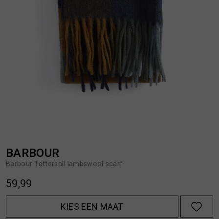
BROEKEN
JASSEN
HANDSCHOENEN
JEANS
HOEDEN
OVERHEMDEN
JASSEN
OVERSHIRTS
JEANS
POLO'S
BARBOUR
Barbour Tattersall lambswool scarf
JUMPSUITS
SCHOENEN EN REGENLAARZEN
59,99
JURKEN
SHORTS
KIES EEN MAAT