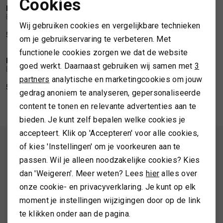
Cookies
BARBOUR
BARBOUR
Noodzakelijke cookies
1
/1
1
/2
Barbour Westerdale scarf
Barbour Wool cashmere tartan scarf
TASSEN
Wij gebruiken cookies en vergelijkbare technieken
Personalisatie cookies
59,99
99,99
om je gebruikservaring te verbeteren. Met
TOPS EN SHIRTS
functionele cookies zorgen we dat de website
Analytische cookies
BARBOUR
BARBOUR
1
/1
1
/2
goed werkt. Daarnaast gebruiken wij samen met
3
Barbour Inverness tartan scarf
Barbour Heritage bandana
Marketing cookies
partners
analytische en marketingcookies om jouw
TRUIEN
59,99
49,99
gedrag anoniem te analyseren, gepersonaliseerde
content te tonen en relevante advertenties aan te
VESTEN
bieden. Je kunt zelf bepalen welke cookies je
accepteert. Klik op 'Accepteren' voor alle cookies,
ALTIJD ALS EERSTE OP DE HOOGTE ZIJN?
of kies 'Instellingen' om je voorkeuren aan te
passen. Wil je alleen noodzakelijke cookies? Kies
Schrijf je in en ontvang 10% korting op je 1e bestelling
dan 'Weigeren'. Meer weten? Lees
hier
alles over
onze cookie- en privacyverklaring. Je kunt op elk
moment je instellingen wijzigingen door op de link
AANMELDEN
te klikken onder aan de pagina.