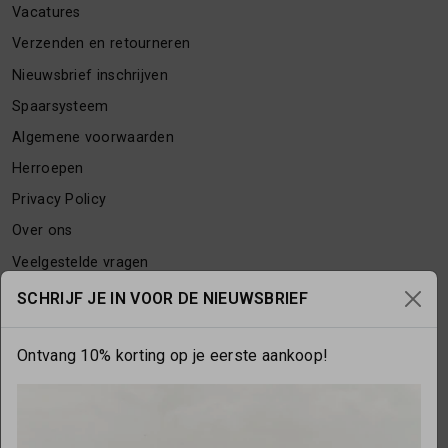
Vacatures
Verzenden en retourneren
Nieuwsbrief inschrijven
Spaarsysteem
Algemene voorwaarden
Herroepen
Privacy Policy
Over ons
Veelgestelde vragen
Contact
SCHRIJF JE IN VOOR DE NIEUWSBRIEF
Ontvang 10% korting op je eerste aankoop!
OPENINGSTIJDEN
Maandag
gesloten
Dinsdag
10:00 - 17:30