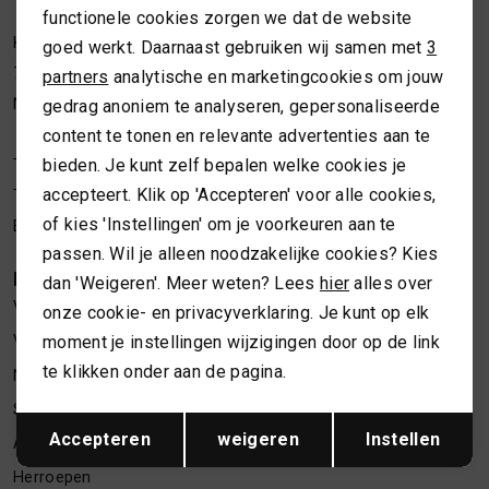
functionele cookies zorgen we dat de website
Analytische cookies
MUTSEN
SJAALS
Kleine Overstraat 36a
goed werkt. Daarnaast gebruiken wij samen met
3
Marketing cookies
7411 JM Deventer
partners
analytische en marketingcookies om jouw
REGENLAARZEN
SOKKEN
Nederland
gedrag anoniem te analyseren, gepersonaliseerde
content te tonen en relevante advertenties aan te
ROKKEN
T-SHIRTS
bieden. Je kunt zelf bepalen welke cookies je
Telefoon webshop
06 24622202
accepteert. Klik op 'Accepteren' voor alle cookies,
Telefoon winkel
06 34373619
SCHOENEN
TASSEN EN RUGZAKKEN
of kies 'Instellingen' om je voorkeuren aan te
E-mailadres
webshop@necessariesbymarlou.nl
passen. Wil je alleen noodzakelijke cookies? Kies
KLANTENSERVICE
SHORTS
TRUIEN
dan 'Weigeren'. Meer weten? Lees
hier
alles over
Vacatures
onze cookie- en privacyverklaring. Je kunt op elk
moment je instellingen wijzigingen door op de link
Verzenden en retourneren
SIERADEN
VESTEN
te klikken onder aan de pagina.
Nieuwsbrief inschrijven
SJAALS
Spaarsysteem
Opslaan
Terug
Accepteren
weigeren
Instellen
Algemene voorwaarden
SOKKEN
Herroepen