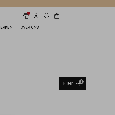
ERKEN
OVER ONS
2
Filter