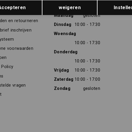
Opslaan
Terug
TENSERVICE
OPENINGSTIJDEN
Accepteren
weigeren
Instelle
res
Maandag
gesloten
den en retourneren
Dinsdag
10:00 - 17:30
rief inschrijven
Woensdag
ysteem
10:00 - 17:30
ne voorwaarden
Donderdag
pen
10:00 - 17:30
 Policy
Vrijdag
10:00 - 17:30
ns
Zaterdag
10:00 - 17:00
stelde vragen
Zondag
gesloten
t