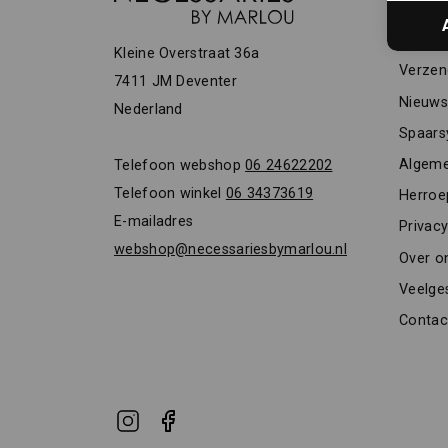
KLAN
Vacatu
Kleine Overstraat 36a
Verzen
7411 JM Deventer
Nieuwsb
Nederland
Spaars
Algeme
Telefoon webshop
06 24622202
Telefoon winkel
06 34373619
Herroe
E-mailadres
Privacy
webshop@necessariesbymarlou.nl
Over o
Veelge
Contac