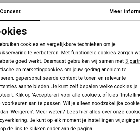
Consent
Meer inform
okies
Noodzakelijke cookies
Personalisatie cookies
ALTIJD ALS EERSTE OP DE HOOGTE ZIJN?
gebruiken cookies en vergelijkbare technieken om je
uikservaring te verbeteren. Met functionele cookies zorgen w
Schrijf je in en ontvang 10% korting op je 1e bestelling
Analytische cookies
Marketing cookies
ebsite goed werkt. Daarnaast gebruiken wij samen met
3 part
AANMELDEN
ytische en marketingcookies om jouw gedrag anoniem te
yseren, gepersonaliseerde content te tonen en relevante
Hoe we met je data omgaan? Bekijk dit in onze
tenties aan te bieden. Je kunt zelf bepalen welke cookies je
privacyverklaring.
teert. Klik op 'Accepteren' voor alle cookies, of kies 'Instellin
 voorkeuren aan te passen. Wil je alleen noodzakelijke cooki
Meld je aan voor de nieuwsbrief
Gratis verz
 dan 'Weigeren'. Meer weten? Lees
hier
alles over onze cooki
cyverklaring. Je kunt op elk moment je instellingen wijziginge
Over ons
op de link te klikken onder aan de pagina.