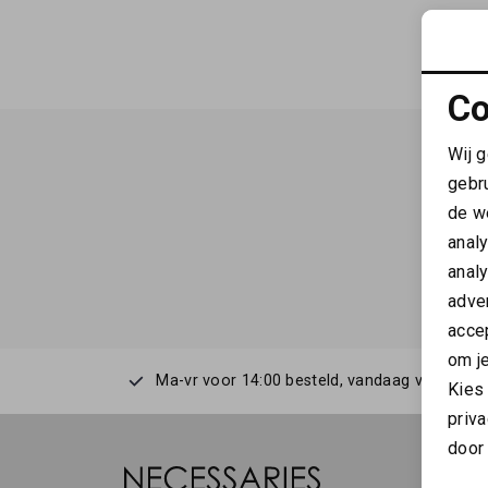
Co
Wij 
gebr
de w
anal
anal
adver
accep
om je
Ma-vr voor 14:00 besteld, vandaag verstuurd
Kies
priva
door 