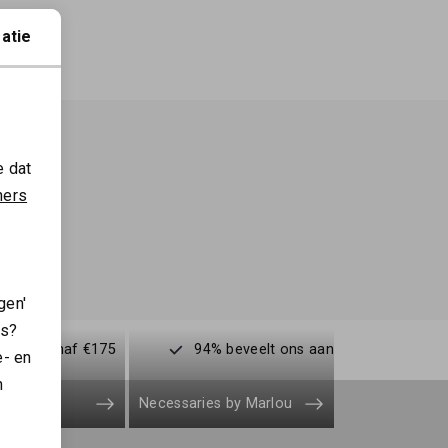
atie
e dat
ners
gen'
es?
enden vanaf €175
94% beveelt ons aan
e- en
n
Necessaries by Marlou