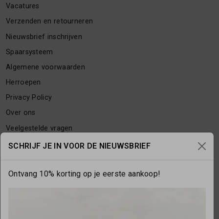
Vacatures
Verzenden en retourneren
Nieuwsbrief inschrijven
Spaarsysteem
Algemene voorwaarden
Herroepen
Privacy Policy
Over ons
Veelgestelde vragen
Contact
SCHRIJF JE IN VOOR DE NIEUWSBRIEF
Ontvang 10% korting op je eerste aankoop!
OPENINGSTIJDEN
Maandag
gesloten
Dinsdag
10:00 - 17:30