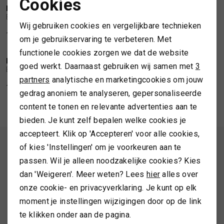
Cookies
BARBOUR
BARBOUR
Noodzakelijke cookies
1
/2
1
/2
Barbour Marine quilted tall welly black
Barbour Abbeyfield welly
TASSEN
Wij gebruiken cookies en vergelijkbare technieken
Personalisatie cookies
149,99
109,99
om je gebruikservaring te verbeteren. Met
SALE
TOPS EN SHIRTS
functionele cookies zorgen we dat de website
Analytische cookies
BARBOUR
BARBOUR
1
/2
1
/2
goed werkt. Daarnaast gebruiken wij samen met
3
Barbour x Farm Rio cami wellington
Barbour Kirkton chelsea welly
Marketing cookies
partners
analytische en marketingcookies om jouw
TRUIEN
143,99
179,99
99,99
gedrag anoniem te analyseren, gepersonaliseerde
content te tonen en relevante advertenties aan te
VESTEN
bieden. Je kunt zelf bepalen welke cookies je
accepteert. Klik op 'Accepteren' voor alle cookies,
ALTIJD ALS EERSTE OP DE HOOGTE ZIJN?
of kies 'Instellingen' om je voorkeuren aan te
passen. Wil je alleen noodzakelijke cookies? Kies
Schrijf je in en ontvang 10% korting op je 1e bestelling
dan 'Weigeren'. Meer weten? Lees
hier
alles over
onze cookie- en privacyverklaring. Je kunt op elk
moment je instellingen wijzigingen door op de link
AANMELDEN
te klikken onder aan de pagina.