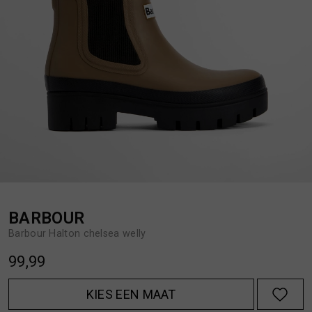
BROEKEN
JASSEN
HANDSCHOENEN
JEANS
HOEDEN
OVERHEMDEN
JASSEN
OVERSHIRTS
JEANS
POLO'S
BARBOUR
Barbour Halton chelsea welly
JUMPSUITS
SCHOENEN EN REGENLAARZEN
99,99
JURKEN
SHORTS
KIES EEN MAAT