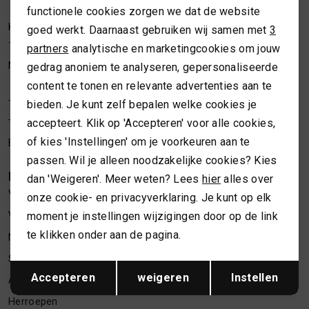
functionele cookies zorgen we dat de website
Analytische cookies
MUTSEN
SJAALS
Kleine Overstraat 36a
goed werkt. Daarnaast gebruiken wij samen met
3
Marketing cookies
7411 JM Deventer
partners
analytische en marketingcookies om jouw
REGENLAARZEN
SOKKEN
Nederland
gedrag anoniem te analyseren, gepersonaliseerde
content te tonen en relevante advertenties aan te
ROKKEN
T-SHIRTS
bieden. Je kunt zelf bepalen welke cookies je
Telefoon webshop
06 24622202
accepteert. Klik op 'Accepteren' voor alle cookies,
Telefoon winkel
06 34373619
SCHOENEN
TASSEN EN RUGZAKKEN
of kies 'Instellingen' om je voorkeuren aan te
E-mailadres
webshop@necessariesbymarlou.nl
passen. Wil je alleen noodzakelijke cookies? Kies
KLANTENSERVICE
SHORTS
TRUIEN
dan 'Weigeren'. Meer weten? Lees
hier
alles over
Vacatures
onze cookie- en privacyverklaring. Je kunt op elk
moment je instellingen wijzigingen door op de link
Verzenden en retourneren
SIERADEN
VESTEN
te klikken onder aan de pagina.
Nieuwsbrief inschrijven
SJAALS
Spaarsysteem
Opslaan
Terug
Accepteren
weigeren
Instellen
Algemene voorwaarden
SOKKEN
Herroepen