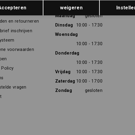
Opslaan
Terug
TENSERVICE
OPENINGSTIJDEN
Accepteren
weigeren
Instelle
res
Maandag
gesloten
den en retourneren
Dinsdag
10:00 - 17:30
rief inschrijven
Woensdag
ysteem
10:00 - 17:30
ne voorwaarden
Donderdag
pen
10:00 - 17:30
 Policy
Vrijdag
10:00 - 17:30
ns
Zaterdag
10:00 - 17:00
stelde vragen
Zondag
gesloten
t