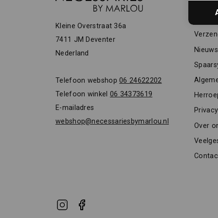
KLAN
Vacatu
Kleine Overstraat 36a
Verzen
7411 JM Deventer
Nieuwsb
Nederland
Spaars
Algeme
Telefoon webshop
06 24622202
Telefoon winkel
06 34373619
Herroe
E-mailadres
Privacy
webshop@necessariesbymarlou.nl
Over o
Veelge
Contac