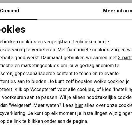
Consent
Meer inform
okies
Noodzakelijke cookies
Personalisatie cookies
ALTIJD ALS EERSTE OP DE HOOGTE ZIJN?
gebruiken cookies en vergelijkbare technieken om je
uikservaring te verbeteren. Met functionele cookies zorgen w
Schrijf je in en ontvang 10% korting op je 1e bestelling
Analytische cookies
Marketing cookies
ebsite goed werkt. Daarnaast gebruiken wij samen met
3 part
AANMELDEN
ytische en marketingcookies om jouw gedrag anoniem te
yseren, gepersonaliseerde content te tonen en relevante
Hoe we met je data omgaan? Bekijk dit in onze
tenties aan te bieden. Je kunt zelf bepalen welke cookies je
privacyverklaring.
teert. Klik op 'Accepteren' voor alle cookies, of kies 'Instellin
 voorkeuren aan te passen. Wil je alleen noodzakelijke cooki
Meld je aan voor de nieuwsbrief
Gratis verz
 dan 'Weigeren'. Meer weten? Lees
hier
alles over onze cooki
cyverklaring. Je kunt op elk moment je instellingen wijziginge
Over ons
op de link te klikken onder aan de pagina.