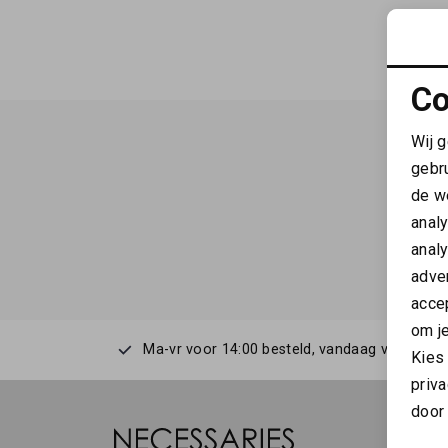
Co
Wij 
gebr
de w
anal
anal
adver
accep
om je
Ma-vr voor 14:00 besteld, vandaag verstuurd
Kies
priva
door 