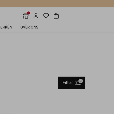
ERKEN
OVER ONS
2
Filter