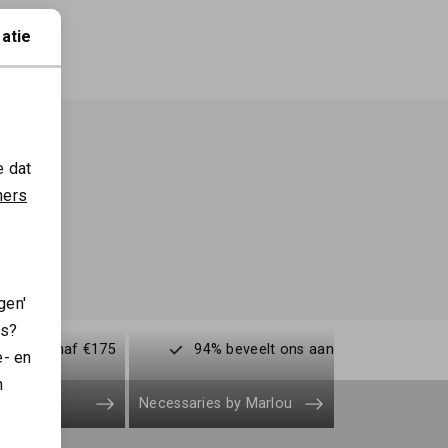
atie
e dat
ners
gen'
es?
enden vanaf €175
94% beveelt ons aan
e- en
n
Necessaries by Marlou