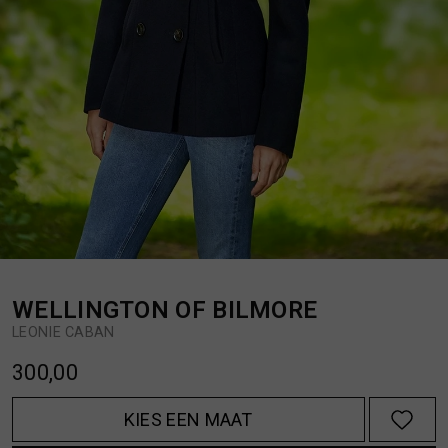
BROEKEN
JASSEN
HANDSCHOENEN
JEANS
HOEDEN
OVERHEMDEN
JASSEN
OVERSHIRTS
JEANS
POLO'S
WELLINGTON OF BILMORE
LEONIE CABAN
JUMPSUITS
SCHOENEN EN REGENLAARZEN
300,00
JURKEN
SHORTS
KIES EEN MAAT