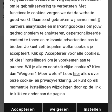
Personalisatie cookies
WELLINGTON OF BILMORE
WELLINGTON OF BILMORE
1
/2
1
/2
om je gebruikservaring te verbeteren. Met
Wellington of Bilmore Clarissa trench beige
Wellington of Bilmore Darby trench beige
TASSEN
functionele cookies zorgen we dat de website
Analytische cookies
299,99
299,99
goed werkt. Daarnaast gebruiken wij samen met
3
Marketing cookies
TOPS EN SHIRTS
partners
analytische en marketingcookies om jouw
gedrag anoniem te analyseren, gepersonaliseerde
content te tonen en relevante advertenties aan te
TRUIEN
ALTIJD ALS EERSTE OP DE HOOGTE ZIJN?
bieden. Je kunt zelf bepalen welke cookies je
accepteert. Klik op 'Accepteren' voor alle cookies,
Schrijf je in en ontvang 10% korting op je 1e bestelling
VESTEN
of kies 'Instellingen' om je voorkeuren aan te
passen. Wil je alleen noodzakelijke cookies? Kies
dan 'Weigeren'. Meer weten? Lees
hier
alles over
AANMELDEN
onze cookie- en privacyverklaring. Je kunt op elk
moment je instellingen wijzigingen door op de link
Hoe we met je data omgaan? Bekijk dit in onze
te klikken onder aan de pagina.
privacyverklaring.
Opslaan
Terug
Accepteren
weigeren
Instellen
Meld je aan voor de nieuwsbrief