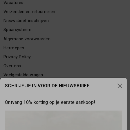
Vacatures
Verzenden en retourneren
Nieuwsbrief inschrijven
Spaarsysteem
Algemene voorwaarden
Herroepen
Privacy Policy
Over ons
Veelgestelde vragen
Contact
SCHRIJF JE IN VOOR DE NIEUWSBRIEF
Ontvang 10% korting op je eerste aankoop!
OPENINGSTIJDEN
Maandag
gesloten
Dinsdag
10:00 - 17:30