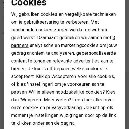
Cookies
WELLINGTON OF BILMORE
WELLINGTON OF BILMORE
1
/2
1
/2
Noodzakelijke cookies
Wellington of Bilmore London SO
Wellington of Bilmore London Samt
SPORTKLEDING
Wij gebruiken cookies en vergelijkbare technieken
Personalisatie cookies
299,99
299,99
om je gebruikservaring te verbeteren. Met
NIEUW
NIEUW
functionele cookies zorgen we dat de website
TASSEN
Analytische cookies
WELLINGTON OF BILMORE
WELLINGTON OF BILMORE
1
/2
1
/2
goed werkt. Daarnaast gebruiken wij samen met
3
Wellington of Bilmore London
Wellington of Bilmore London
Marketing cookies
partners
analytische en marketingcookies om jouw
TOPS EN SHIRTS
379,99
379,99
gedrag anoniem te analyseren, gepersonaliseerde
content te tonen en relevante advertenties aan te
TRUIEN
bieden. Je kunt zelf bepalen welke cookies je
accepteert. Klik op 'Accepteren' voor alle cookies,
VESTEN
ALTIJD ALS EERSTE OP DE HOOGTE ZIJN?
of kies 'Instellingen' om je voorkeuren aan te
passen. Wil je alleen noodzakelijke cookies? Kies
Schrijf je in en ontvang 10% korting op je 1e bestelling
dan 'Weigeren'. Meer weten? Lees
hier
alles over
onze cookie- en privacyverklaring. Je kunt op elk
moment je instellingen wijzigingen door op de link
AANMELDEN
te klikken onder aan de pagina.